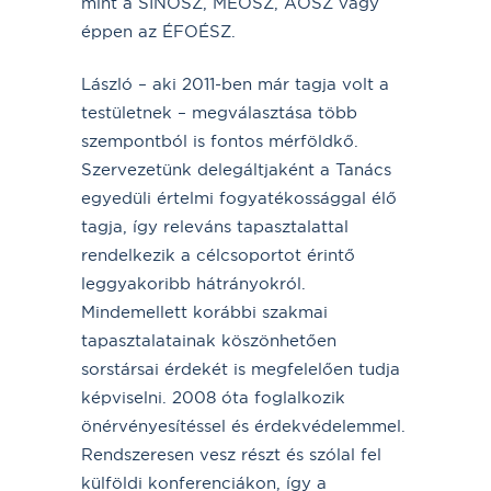
mint a SINOSZ, MEOSZ, AOSZ vagy
éppen az ÉFOÉSZ.
László – aki 2011-ben már tagja volt a
testületnek – megválasztása több
szempontból is fontos mérföldkő.
Szervezetünk delegáltjaként a Tanács
egyedüli értelmi fogyatékossággal élő
tagja, így releváns tapasztalattal
rendelkezik a célcsoportot érintő
leggyakoribb hátrányokról.
Mindemellett korábbi szakmai
tapasztalatainak köszönhetően
sorstársai érdekét is megfelelően tudja
képviselni. 2008 óta foglalkozik
önérvényesítéssel és érdekvédelemmel.
Rendszeresen vesz részt és szólal fel
külföldi konferenciákon, így a