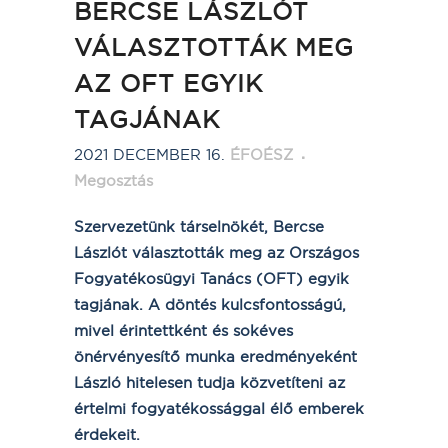
BERCSE LÁSZLÓT
VÁLASZTOTTÁK MEG
AZ OFT EGYIK
TAGJÁNAK
2021 DECEMBER 16.
ÉFOÉSZ
Megosztás
Szervezetünk társelnökét, Bercse
Lászlót választották meg az Országos
Fogyatékosügyi Tanács (OFT) egyik
tagjának. A döntés kulcsfontosságú,
mivel érintettként és sokéves
önérvényesítő munka eredményeként
László hitelesen tudja közvetíteni az
értelmi fogyatékossággal élő emberek
érdekeit.