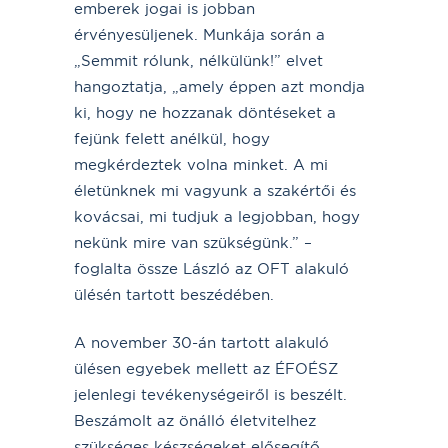
emberek jogai is jobban
érvényesüljenek. Munkája során a
„Semmit rólunk, nélkülünk!” elvet
hangoztatja, „amely éppen azt mondja
ki, hogy ne hozzanak döntéseket a
fejünk felett anélkül, hogy
megkérdeztek volna minket. A mi
életünknek mi vagyunk a szakértői és
kovácsai, mi tudjuk a legjobban, hogy
nekünk mire van szükségünk.” –
foglalta össze László az OFT alakuló
ülésén tartott beszédében.
A november 30-án tartott alakuló
ülésen egyebek mellett az ÉFOÉSZ
jelenlegi tevékenységeiről is beszélt.
Beszámolt az önálló életvitelhez
szükséges készségeket elősegítő