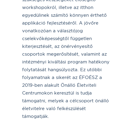
workshopokról, illetve az itthon
egyedülinek számító könnyen érthető
applikáció fejlesztéséről. A jövőre
vonatkozóan a választójog
cselekvőképességtől független
kiterjesztését, az önérvényesítő
csoportok megerősítését, valamint az
intézményi kiváltási program hatékony
folytatását hangsúlyozta. Ez utóbbi
folyamatnak a sikerét az ÉFOÉSZ a
2019-ben alakult Önálló Életviteli
Centrumokon keresztül is tudja
támogatni, melyek a célcsoport önálló
életvitelre való felkészülését
támogatják.