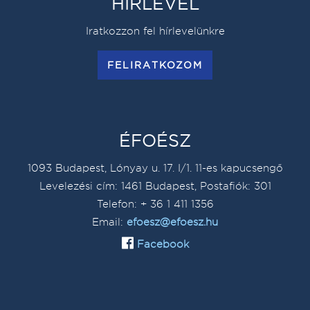
HÍRLEVÉL
Iratkozzon fel hírlevelünkre
FELIRATKOZOM
ÉFOÉSZ
1093 Budapest, Lónyay u. 17. I/1. 11-es kapucsengő
Levelezési cím: 1461 Budapest, Postafiók: 301
Telefon: + 36 1 411 1356
Email:
efoesz@efoesz.hu
Facebook