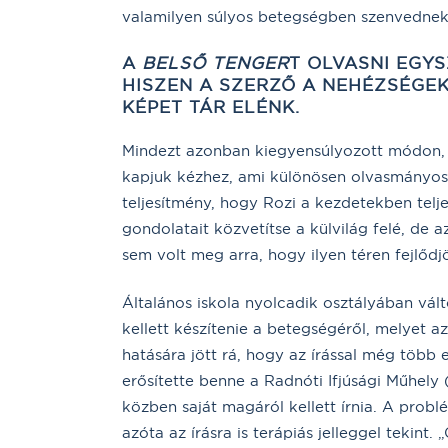
valamilyen súlyos betegségben szenvednek
A
BELSŐ TENGER
T OLVASNI EGY
HISZEN A SZERZŐ A NEHÉZSÉGE
KÉPET TÁR ELÉNK.
Mindezt azonban kiegyensúlyozott módon,
kapjuk kézhez, ami különösen olvasmányoss
teljesítmény, hogy Rozi a kezdetekben telje
gondolatait közvetítse a külvilág felé, de a
sem volt meg arra, hogy ilyen téren fejlődj
Általános iskola nyolcadik osztályában vál
kellett készítenie a betegségéről, melyet 
hatására jött rá, hogy az írással még több 
erősítette benne a Radnóti Ifjúsági Műhely 
közben saját magáról kellett írnia. A problé
azóta az írásra is terápiás jelleggel tekin