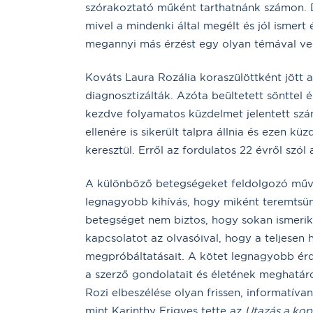
szórakoztató műként tarthatnánk számon.
mivel a mindenki által megélt és jól ismert
megannyi más érzést egy olyan témával vegy
Kováts Laura Rozália koraszülöttként jött a
diagnosztizálták. Azóta beültetett sönttel 
kezdve folyamatos küzdelmet jelentett sz
ellenére is sikerült talpra állnia és ezen 
keresztül. Erről az fordulatos 22 évről szól
A különböző betegségeket feldolgozó műve
legnagyobb kihívás, hogy miként teremtsün
betegséget nem biztos, hogy sokan ismerik
kapcsolatot az olvasóival, hogy a teljesen
megpróbáltatásait. A kötet legnagyobb érd
a szerző gondolatait és életének meghatároz
Rozi elbeszélése olyan frissen, informatív
mint Karinthy Frigyes tette az
Utazás a ko