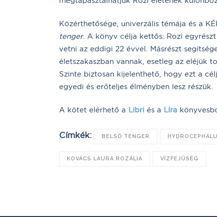
megtapasztalhatjuk Rozi életének különböz
Közérthetősége, univerzális témája és a K
tenger
. A könyv célja kettős: Rozi egyrészt
vetni az eddigi 22 évvel. Másrészt segítsé
életszakaszban vannak, esetleg az eléjük to
Szinte biztosan kijelenthető, hogy ezt a cél
egyedi és erőteljes élményben lesz részük.
A kötet elérhető a
Libri
és a
Líra
könyvesbol
Címkék:
BELSŐ TENGER
HYDROCEPHAL
KOVÁCS LAURA ROZÁLIA
VÍZFEJŰSÉG