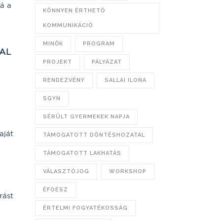
ná a
KÖNNYEN ÉRTHETŐ
KOMMUNIKÁCIÓ
MINŐK
PROGRAM
VAL
PROJEKT
PÁLYÁZAT
RENDEZVÉNY
SALLAI ILONA
SGYN
SÉRÜLT GYERMEKEK NAPJA
aját
TÁMOGATOTT DÖNTÉSHOZATAL
TÁMOGATOTT LAKHATÁS
VÁLASZTÓJOG
WORKSHOP
ÉFOÉSZ
rást
ÉRTELMI FOGYATÉKOSSÁG