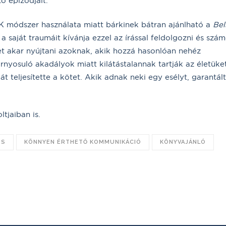
ő epizódjait.
ÉK módszer használata miatt bárkinek bátran ajánlható a
Bel
 a saját traumáit kívánja ezzel az írással feldolgozni és szá
get akar nyújtani azoknak, akik hozzá hasonlóan nehéz
rnyosuló akadályok miatt kilátástalannak tartják az életüke
ját teljesítette a kötet. Akik adnak neki egy esélyt, garantál
tjaiban is.
US
KÖNNYEN ÉRTHETŐ KOMMUNIKÁCIÓ
KÖNYVAJÁNLÓ