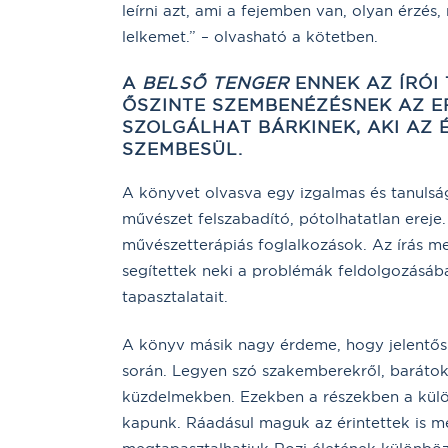
leírni azt, ami a fejemben van, olyan érzé
lelkemet.” – olvasható a kötetben.
A
BELSŐ TENGER
ENNEK AZ ÍRÓI
ŐSZINTE SZEMBENÉZÉSNEK AZ ER
SZOLGÁLHAT BÁRKINEK, AKI AZ
SZEMBESÜL.
A könyvet olvasva egy izgalmas és tanulság
művészet felszabadító, pótolhatatlan ereje
művészetterápiás foglalkozások. Az írás me
segítettek neki a problémák feldolgozásáb
tapasztalatait.
A könyv másik nagy érdeme, hogy jelentős 
során. Legyen szó szakemberekről, barátokró
küzdelmekben. Ezekben a részekben a külön
kapunk. Ráadásul maguk az érintettek is me