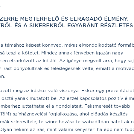
.
SZERRE MEGTERHELŐ ÉS ELRAGADÓ ÉLMÉNY,
KRŐL ÉS A SIKEREKRŐL EGYARÁNT RÉSZLETES
 a témához képest könnyed, mégis elgondolkodtató formá
á teszi a kötetet. Mindez annak fényében igazán nagy
sen elzárkózott az írástól. Az igénye megvolt arra, hogy saj
z írást bonyolultnak és feleslegesnek vélte, emiatt a motivác
ön.
tozott meg az íráshoz való viszonya. Ekkor egy prezentáció
az osztályának mutatott be. Az ezzel kapcsolatos pozitív él
emberhez juttathatja el a gondolatait. Felismerését tovább
(RIM) színháznevelési foglalkozása, ahol előadás-készítés
mák színrevitele, felszínre hozása felszabadítóan hatottak r
t. „Olyan nekem az írás, mint valami kényszer: ha épp nem tu