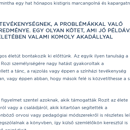
s, mintha egy hat hónapos kistigris marcangolná és kapargat
 TEVÉKENYSÉGNEK, A PROBLÉMÁKKAL VALÓ
EDMÉNYE. EGY OLYAN KÖTET, AMI JÓ PÉLDÁ
 ÉLETÉBEN VALAMI KOMOLY AKADÁLLYAL
os életút bontakozik ki előttünk. Az egyik ilyen tanulság a
. Rozi személyiségére nagy hatást gyakoroltak a
llett a tánc, a rajzolás vagy éppen a színházi tevékenység
an, vagy éppen abban, hogy mások felé is közvetíthesse a s
figyelmet szentel azoknak, akik támogatták Rozit az élete
l vagy a családjáról, akik kitartóan segítették a
böző orvosi vagy pedagógiai módszerekről is részletes leí
gszólalnak a könyvben, így külső szemlélőkön keresztül is