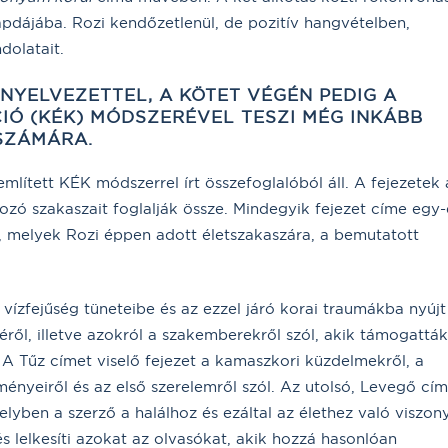
sapdájába. Rozi kendőzetlenül, de pozitív hangvételben,
dolatait.
NYELVEZETTEL, A KÖTET VÉGÉN PEDIG A
IÓ
(KÉK) MÓDSZERÉVEL TESZI MÉG INKÁBB
SZÁMÁRA.
mlített KÉK módszerrel írt összefoglalóból áll. A fejezetek 
zó szakaszait foglalják össze. Mindegyik fejezet címe egy
 -, melyek Rozi éppen adott életszakaszára, a bemutatott
vízfejűség tüneteibe és az ezzel járó korai traumákba nyújt
éről, illetve azokról a szakemberekről szól, akik támogatták
 A Tűz címet viselő fejezet a kamaszkori küzdelmekről, a
ményeiről és az első szerelemről szól. Az utolsó, Levegő cí
elyben a szerző a halálhoz és ezáltal az élethez való viszon
 és lelkesíti azokat az olvasókat, akik hozzá hasonlóan