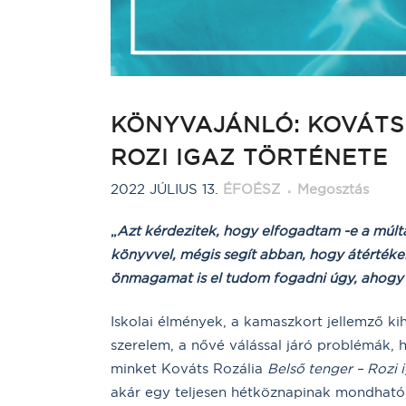
KÖNYVAJÁNLÓ: KOVÁTS 
ROZI IGAZ TÖRTÉNETE
2022 JÚLIUS 13.
ÉFOÉSZ
Megosztás
„
Azt kérdezitek, hogy elfogadtam -e a múlt
könyvvel, mégis segít abban, hogy átértékel
önmagamat is el tudom fogadni úgy, ahogy
Iskolai élmények, a kamaszkort jellemző ki
szerelem, a nővé válással járó problémák,
minket Kováts Rozália
Belső tenger – Rozi 
akár egy teljesen hétköznapinak mondható, i