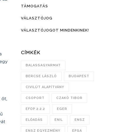
TÁMOGATÁS
VÁLASZTÓJOG
VÁLASZTÓJOGOT MINDENKINEK!
CÍMKÉK
a
-egy
BALASSAGYARMAT
BERCSE LÁSZLÓ
BUDAPEST
CIVILÚT ALAPÍTVÁNY
 őt,
CSOPORT
CZAKÓ TIBOR
EFOP 2.2.2
EGER
mű
ELŐADÁS
ENIL
ENSZ
yát
ENSZ EGYEZMÉNY
EPSA