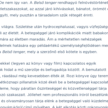
 De nem így van. A
Belső tenger
rendhagyó felnövéstörténet
 életszakaszokat, az azzal járó kihívásokat, bánatot, örömöt 
íti, mely pusztán a társadalom szűk rétegét érinti.
 világra. Születése után hydrocephalussal, vagyis vízfejűség
éli az életét. A betegséggel járó komplikációk miatt babakor
ámára az életben maradás. Ám a mérhetetlen nehézségek
küzdelmek hatására egy példaértékű személyiségfejlődésen me
 a
Belső tenger
, mely a szerzőnő első kötete is egyben.
kkel (legyen az könyv vagy film) kapcsolatos egyik
k hidat a mű szerzője és befogadója között. A bemutatott
, ráadásul még kevesebben élték át. Rozi könyve úgy tere
 hétköznapi pillanatok közé ékeli be a betegséggel kapcsola
eme, hogy páratlan őszinteséggel és közvetlenséggel tárja 
ó szakaszait. Jóllehet nem professzionális íróról beszélünk
an és olvasmányosan tárja elénk a betegséggel való küzdelme
ponyám körül
című művében. A két alkotás közti rokonvoná