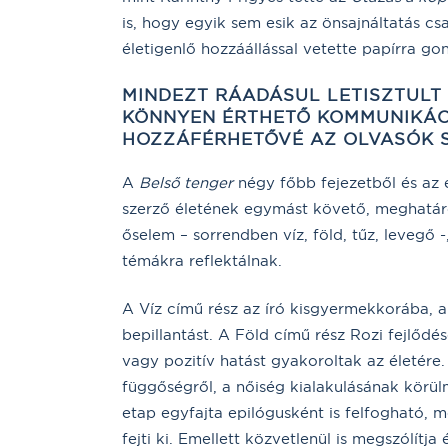
is, hogy egyik sem esik az önsajnáltatás c
életigenlő hozzáállással vetette papírra gon
MINDEZT RÁADÁSUL LETISZTULT 
KÖNNYEN ÉRTHETŐ KOMMUNIKÁC
HOZZÁFÉRHETŐVÉ AZ OLVASÓK 
A
Belső tenger
négy főbb fejezetből és az e
szerző életének egymást követő, meghatáro
őselem – sorrendben víz, föld, tűz, levegő
témákra reflektálnak.
A Víz című rész az író kisgyermekkorába, a 
bepillantást. A Föld című rész Rozi fejlődés
vagy pozitív hatást gyakoroltak az életére.
függőségről, a nőiség kialakulásának körül
etap egyfajta epilógusként is felfogható, m
fejti ki. Emellett közvetlenül is megszólítja