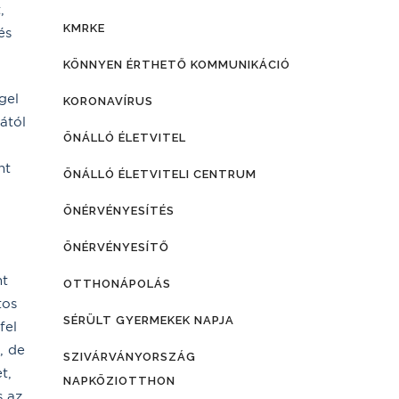
,
KMRKE
és
KÖNNYEN ÉRTHETŐ KOMMUNIKÁCIÓ
gel
KORONAVÍRUS
ától
ÖNÁLLÓ ÉLETVITEL
nt
ÖNÁLLÓ ÉLETVITELI CENTRUM
ÖNÉRVÉNYESÍTÉS
ÖNÉRVÉNYESÍTŐ
mt
OTTHONÁPOLÁS
tos
SÉRÜLT GYERMEKEK NAPJA
fel
, de
SZIVÁRVÁNYORSZÁG
t,
NAPKÖZIOTTHON
s az