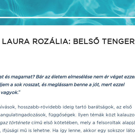
LAURA ROZÁLIA: BELSŐ TENGER
at és magamat? Bár az életem elmesélése nem ér véget ezzel
jem a sok rosszat, és meglássam benne a jót, mert ezzel
 vagyok.
”
hívások, hosszabb-rövidebb ideig tartó barátságok, az első
 hangulatingadozások, függőségek. Ilyen témák közt kalauzo
igaz története
című első kötetében, mely a felsoroltak alapj
fjúsági mű is lehetne. Ha így lenne, akkor egy sokszor láto