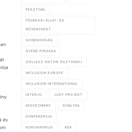
FESZTIVÁL
FŐVÁROSI ÁLLAT- ÉS
NÖVÉNYKERT
GONDNOKSÁG
ban
GYENE PIROSKA
át
GÖLLESZ VIKTOR ÖSZTÖNDÍJ
iója
INCLUSION EUROPE
INCLUSION INTERNATIONAL
t
INTERJÚ
JUDY PROJEKT
mény
KEDVEZMÉNY
KIVÁLTÁS
KONFERENCIA
á és
dom
KORONAVÍRUS
KÉK