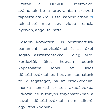
Ezután a TOPSIDE+ résztvevői
számoltak be a programban szerzett
tapasztalataikról. Ezzel kapcsolatban
itt
tekinthető meg egy videó francia
nyelven, angol felirattal.
Később közvetlenül is beszélhettünk
parlamenti képviselőkkel és az őket
segítő asszisztensekkel. Főleg arról
kérdeztük őket, hogyan tudunk
kapcsolatba lépni az uniós
döntéshozókkal és hogyan kaphatunk
tőlük segítséget, ha az érdekvédelmi
munka nemzeti szinten akadályokba
ütközik és bizonyos folyamatokban a
hazai döntéshozókkal nem sikerül
együttműködnünk.