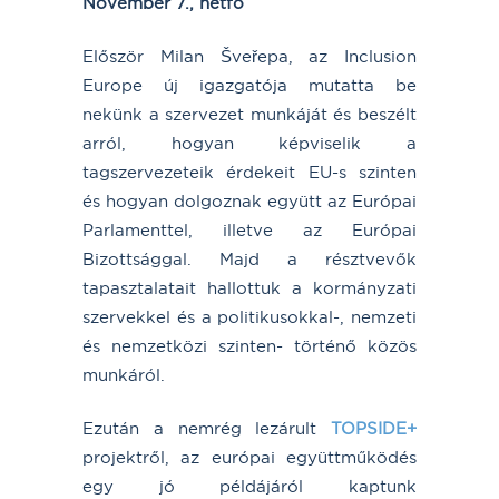
November 7., hétfő
Először Milan Šveřepa, az Inclusion
Europe új igazgatója mutatta be
nekünk a szervezet munkáját és beszélt
arról, hogyan képviselik a
tagszervezeteik érdekeit EU-s szinten
és hogyan dolgoznak együtt az Európai
Parlamenttel, illetve az Európai
Bizottsággal. Majd a résztvevők
tapasztalatait hallottuk a kormányzati
szervekkel és a politikusokkal-, nemzeti
és nemzetközi szinten- történő közös
munkáról.
Ezután a nemrég lezárult
TOPSIDE+
projektről, az európai együttműködés
egy jó példájáról kaptunk