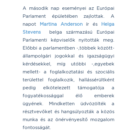
A második nap eseményei az Európai
Parlament épületében zajlottak. A
napot
Martina Anderson
ír és
Helga
Stevens
belga származású Európai
Parlamenti képviselők nyitották meg.
Előbbi a parlamentben -,többek között-
állampolgári jogokkal és igazságügyi
kérdésekkel, míg utóbbi -,egyebek
mellett- a foglalkoztatási és szociális
területtel foglalkozik, hallássérültként
pedig elkötelezett támogatója a
fogyatékossággal élő emberek
ügyének. Mindketten üdvözölték a
résztvevőket és hangsúlyozták a közös
munka és az önérvényesítő mozgalom
fontosságát.