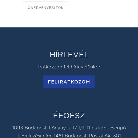
ÖNÉRVÉNYESÍTŐK
HÍRLEVÉL
Iratkozzon fel hírlevelünkre
FELIRATKOZOM
ÉFOÉSZ
1093 Budapest, Lónyay u. 17. I/1. 11-es kapucsengő
Levelezési cím: 1461 Budapest, Postafiók: 301