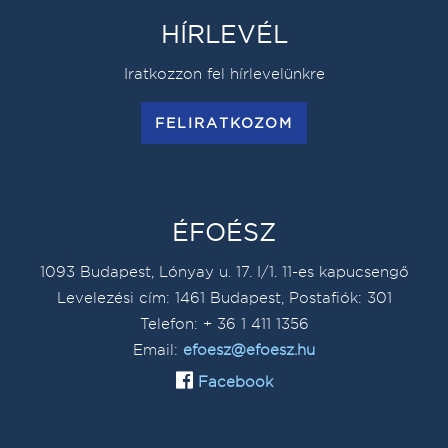
HÍRLEVÉL
Iratkozzon fel hírlevelünkre
FELIRATKOZOM
ÉFOÉSZ
1093 Budapest, Lónyay u. 17. I/1. 11-es kapucsengő
Levelezési cím: 1461 Budapest, Postafiók: 301
Telefon: + 36 1 411 1356
Email:
efoesz@efoesz.hu
Facebook