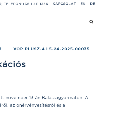
 TELEFON:+36 1 411 1356
KAPCSOLAT
EN
DE
3
VOP PLUSZ-4.1.5-24-2025-00035
kációs
ott november 13-án Balassagyarmaton. A
ől, az önérvényesítésről és a