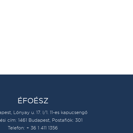
ÉFOÉSZ
pest, Lónyay u. 17. I/1. 11-es kapucsengő
ési cím: 1461 Budapest, Postafiók: 301
Telefon: + 36 1 411 1356