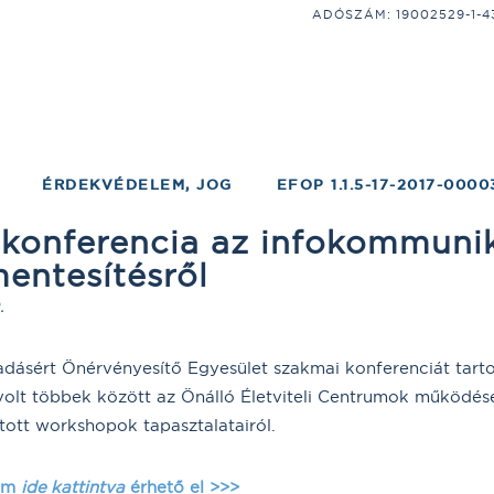
ADÓSZÁM: 19002529-1-43;
ÉRDEKVÉDELEM, JOG
EFOP 1.1.5-17-2017-0000
konferencia az infokommuni
entesítésről
.
ásért Önérvényesítő Egyesület szakmai konferenciát tart
volt többek között az Önálló Életviteli Centrumok működésér
ott workshopok tapasztalatairól.
ram
ide kattintva
érhető el >>>