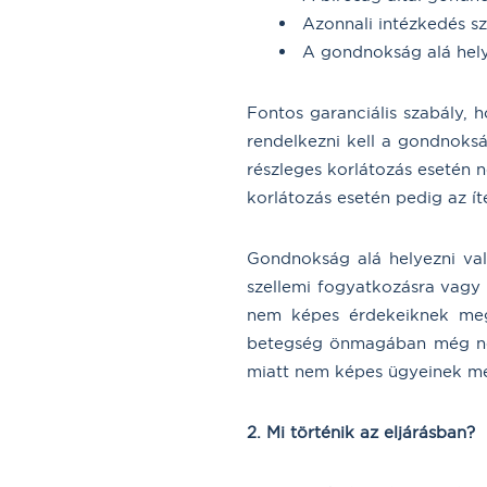
Azonnali intézkedés s
A gondnokság alá hel
Fontos garanciális szabály, 
rendelkezni kell a gondnokság
részleges korlátozás esetén n
korlátozás esetén pedig az í
Gondnokság alá helyezni val
szellemi fogyatkozásra vagy 
nem képes érdekeiknek megfe
betegség önmagában még nem
miatt nem képes ügyeinek meg
2. Mi történik az eljárásban?