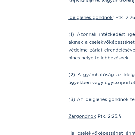
képviselője és vagyonkezelője
Ideiglenes gondnok
: Ptk. 2:26
(1) Azonnali intézkedést i
akinek a cselekvőképességét
védelme zárlat elrendelésév
nincs helye fellebbezésnek.
(2) A gyámhatóság az ideig
ügyekben vagy ügycsoportokb
(3) Az ideiglenes gondnok t
Zárgondnok
Ptk. 2:25.§
Ha cselekvőképességet érin