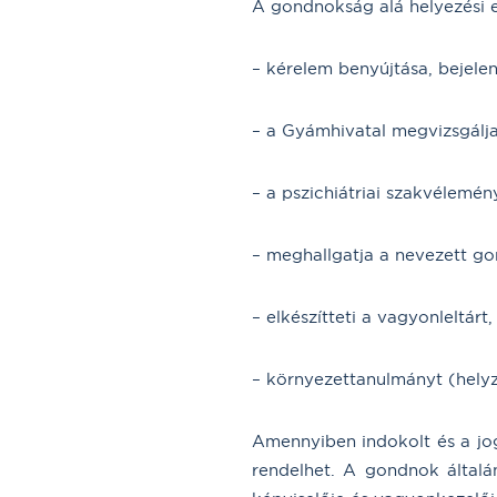
A gondnokság alá helyezési e
– kérelem benyújtása, bejelen
– a Gyámhivatal megvizsgálj
– a pszichiátriai szakvélemén
– meghallgatja a nevezett go
– elkészítteti a vagyonleltárt,
– környezettanulmányt (helyze
Amennyiben indokolt és a jog
rendelhet. A gondnok általá