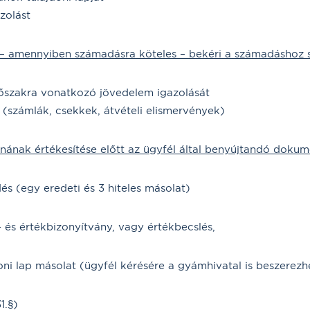
zolást
 – amennyiben számadásra köteles – bekéri a számadáshoz
őszakra vonatkozó jövedelem igazolását
 (számlák, csekkek, átvételi elismervények)
nának értékesítése előtt az ügyfél által benyújtandó doku
és (egy eredeti és 3 hiteles másolat)
és értékbizonyítvány, vagy értékbecslés,
ni lap másolat (ügyfél kérésére a gyámhivatal is beszerezhe
1.§)