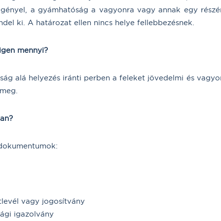
igényel, a gyámhatóság a vagyonra vagy annak egy részére 
el ki. A határozat ellen nincs helye fellebbezésnek.
a igen mennyi?
ág alá helyezés iránti perben a feleket jövedelmi és vagyon
 meg.
ban?
 dokumentumok:
tlevél vagy jogosítvány
sági igazolvány