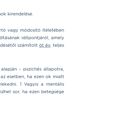
k kirendelése.
artó vagy módosító ítéletében
ndításának időpontjáról, amely
edésétől számított
öt év
, teljes
lapján – pszichés állapotra,
 az esetben, ha ezen ok miatt
lekedni. 1 Vagyis a mentális
lhet sor, ha ezen betegsége