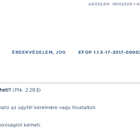
ADÓSZÁM: 19002529-1-43;
ÉRDEKVÉDELEM, JOG
EFOP 1.1.5-17-2017-0000
heti?
(Ptk. 2:28.§)
ható az ügyfél kérelmére vagy hivatalból.
íróságtól kérheti: