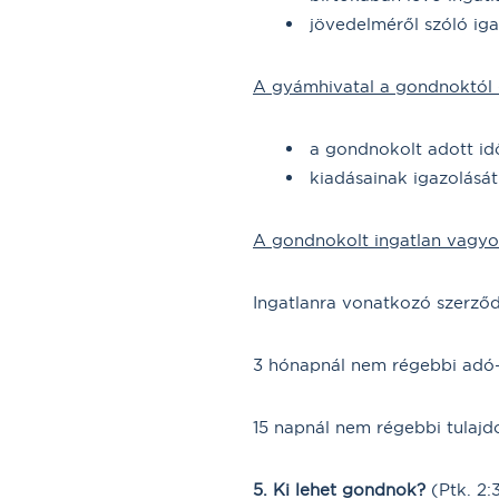
jövedelméről szóló iga
A gyámhivatal a gondnoktól
a gondnokolt adott id
kiadásainak igazolását
A gondnokolt ingatlan vagyo
Ingatlanra vonatkozó szerződ
3 hónapnál nem régebbi adó- 
15 napnál nem régebbi tulajdo
5. Ki lehet gondnok?
(Ptk. 2:3