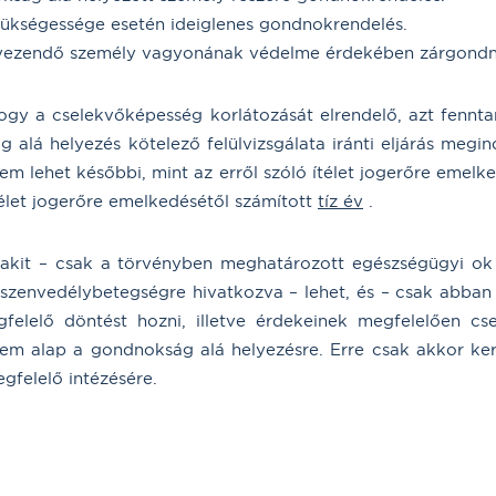
zükségessége esetén ideiglenes gondnokrendelés.
yezendő személy vagyonának védelme érdekében zárgondno
hogy a cselekvőképesség korlátozását elrendelő, azt fennt
 alá helyezés kötelező felülvizsgálata iránti eljárás megi
em lehet későbbi, mint az erről szóló ítélet jogerőre emelk
télet jogerőre emelkedésétől számított
tíz év
.
akit – csak a törvényben meghatározott egészségügyi ok a
szenvedélybetegségre hivatkozva – lehet, és – csak abban
lelő döntést hozni, illetve érdekeinek megfelelően cse
 alap a gondnokság alá helyezésre. Erre csak akkor kerü
felelő intézésére.