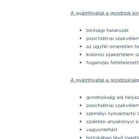
A gyámhivatal a gondnok kire
bírósági határozat
pszichiátriai szakvéle
az ügyfél ismeretlen h
különös szakértelem s
fogamzás feltételezet
A gyámhivatal a gondnokság a
gondnokság alá helyezé
pszichiátriai szakvéle
személyi nyilvántartó l
születési anyakönyvi k
vagyonleltárt
birtokában lévő ingatl