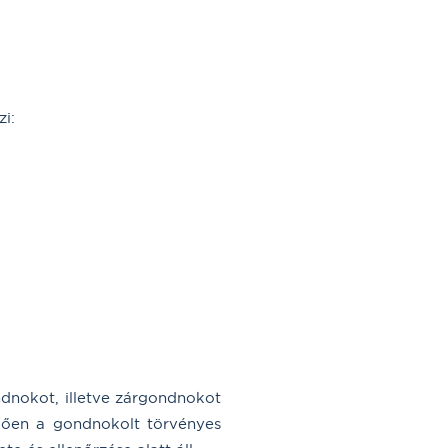
i:
ndnokot, illetve zárgondnokot
edően a gondnokolt törvényes