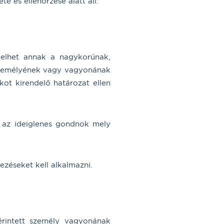
e és ellenőrzése alatt áll.
delhet annak a nagykorúnak,
 személyének vagy vagyonának
ot kirendelő határozat ellen
 az ideiglenes gondnok mely
éseket kell alkalmazni.
érintett személy vagyonának