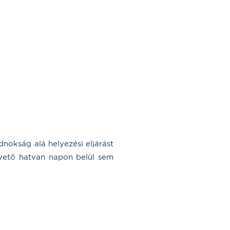
okság alá helyezési eljárást
követő hatvan napon belül sem