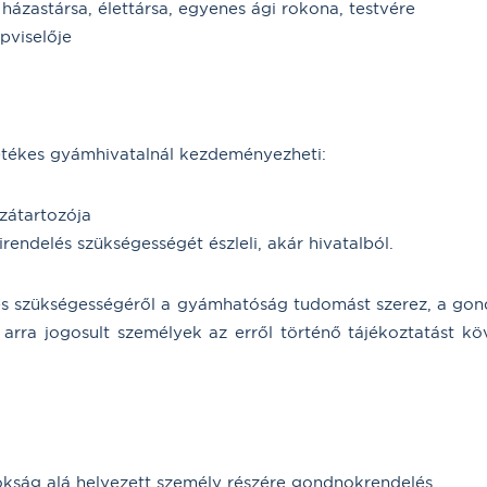
házastársa, élettársa, egyenes ági rokona, testvére
pviselője
letékes gyámhivatalnál kezdeményezheti:
zátartozója
rendelés szükségességét észleli, akár hivatalból.
s szükségességéről a gyámhatóság tudomást szerez, a gondn
z arra jogosult személyek az erről történő tájékoztatást 
okság alá helyezett személy részére gondnokrendelés.