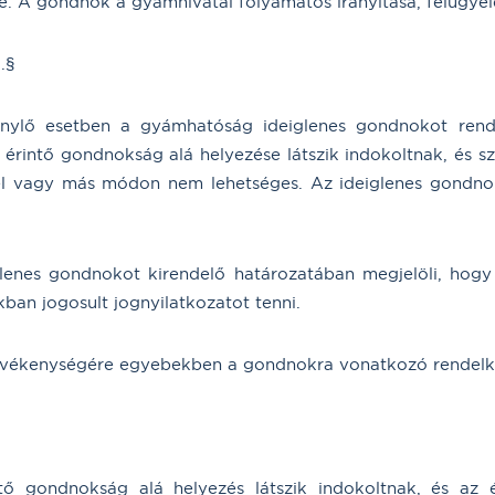
. A gondnok a gyámhivatal folyamatos irányítása, felügyelet
.§
génylő esetben a gyámhatóság ideiglenes gondnokot ren
 érintő gondnokság alá helyezése látszik indokoltnak, és
el vagy más módon nem lehetséges. Az ideiglenes gondnok
lenes gondnokot kirendelő határozatában megjelöli, hogy
an jogosult jognyilatkozatot tenni.
evékenységére egyebekben a gondnokra vonatkozó rendelkez
tő gondnokság alá helyezés látszik indokoltnak, és az 