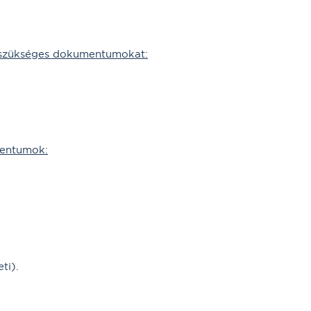
 szükséges dokumentumokat:
mentumok:
ti).