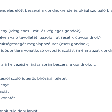
ndelés előtt beszerzi a gondnokrendelés okául szolgáló bi
mény (ideiglenes-, zár- és végleges gondok)
elyen való távollétét igazoló irat (eseti-, ügygondnok)
zükségességét megalapozó irat (eseti gondnok)
t időpontjára vonatkozó orvosi igazolást (méhmagzat gond
lá helyezési eljárása során beszerzi a gondnokolt:
sről szóló jogerős bírósági ítéletet
ményt
apját
ivonatát
anok tulajdoni lapját