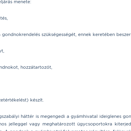
ljárás menete:
tés,
a gondnokrendelés szükségességét, ennek keretében beszerz
yt,
ndnokot, hozzátartozót,
tértékelést) készít.
szabályi háttér is megengedi a gyámhivatal ideiglenes go
nos jelleggel vagy meghatározott ügycsoportokra kiterj