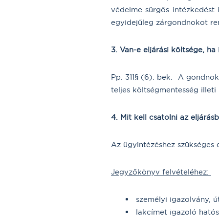
védelme sürgős intézkedést 
egyidejűleg zárgondnokot rend
3. Van-e eljárási költsége, h
Pp. 311§ (6). bek. A gondnoks
teljes költségmentesség illeti
4. Mit kell csatolni az eljárás
Az ügyintézéshez szükséges
Jegyzőkönyv felvételéhez:
személyi igazolvány, ú
lakcímet igazoló ható