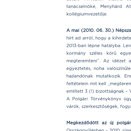
tanácselnöke, Menyhárd A
kollégiumvezetője.
A mai (2010. 06. 30.) Népsza
hírt ad arról, hogy a kihirde
2013-ban lépne hatályba. Lenc
kormány széles körű egyez
megteremteni”. Az idézet a
egyeztetés, noha valószínűl
hajlandónak mutatkozik. E
feltételein mit kell „megtere
említett 3 (!) bizottságnak – 
A Polgári Törvénykönyv ügy
várók, szerkesztőségek, fogy
Megkezdődött az új polgár
Országgyűlésben – 2010. júni