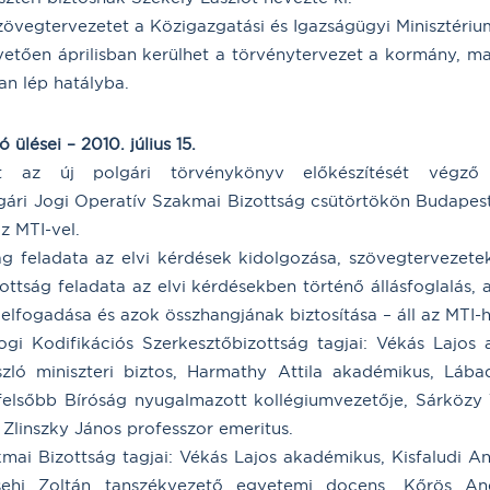
övegtervezetet a Közigazgatási és Igazságügyi Minisztéri
vetően áprilisban kerülhet a törvénytervezet a kormány, ma
n lép hatályba.
ülései – 2010. július 15.
ét az új polgári törvénykönyv előkészítését végző 
gári Jogi Operatív Szakmai Bizottság csütörtökön Budapes
z MTI-vel.
g feladata az elvi kérdések kidolgozása, szövegtervezete
ottság feladata az elvi kérdésekben történő állásfoglalás,
ok elfogadása és azok összhangjának biztosítása – áll az MTI
ogi Kodifikációs Szerkesztőbizottság tagjai: Vékás Lajos
zló miniszteri biztos, Harmathy Attila akadémikus, Lába
gfelsőbb Bíróság nyugalmazott kollégiumvezetője, Sárközy
 Zlinszky János professzor emeritus.
mai Bizottság tagjai: Vékás Lajos akadémikus, Kisfaludi A
 Csehi Zoltán tanszékvezető egyetemi docens, Kőrös An