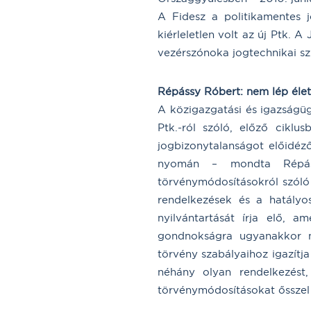
A Fidesz a politikamentes 
kiérleletlen volt az új Ptk. 
vezérszónoka jogtechnikai sz
Répássy Róbert: nem lép élet
A közigazgatási és igazságügy
Ptk.-ról szóló, előző cikl
jogbizonytalanságot előidéző
nyomán – mondta Répáss
törvénymódosításokról szóló 
rendelkezések és a hatályo
nyilvántartását írja elő, 
gondnokságra ugyanakkor nin
törvény szabályaihoz igazítja
néhány olyan rendelkezést
törvénymódosításokat ősszel 