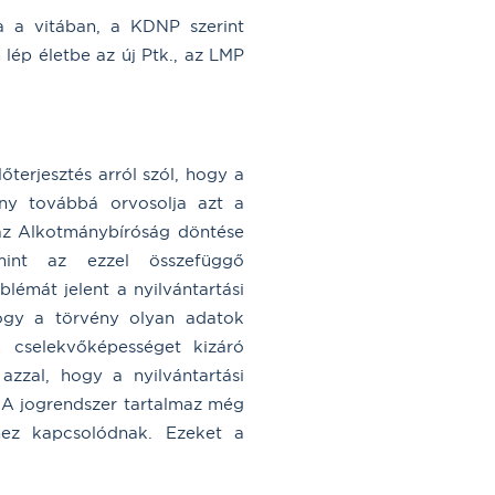
a a vitában, a KDNP szerint
 lép életbe az új Ptk., az LMP
őterjesztés arról szól, hogy a
ány továbbá orvosolja azt a
i az Alkotmánybíróság döntése
int az ezzel összefüggő
lémát jelent a nyilvántartási
hogy a törvény olyan adatok
A cselekvőképességet kizáró
azzal, hogy a nyilvántartási
á. A jogrendszer tartalmaz még
hez kapcsolódnak. Ezeket a