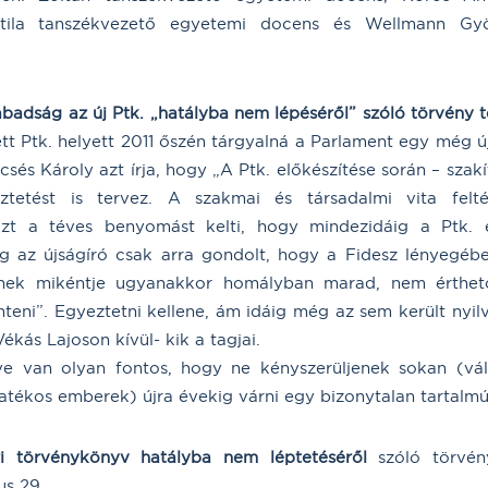
ttila tanszékvezető egyetemi docens és Wellmann Gyö
badság az új Ptk. „hatályba nem lépéséről” szóló törvény te
tett Ptk. helyett 2011 őszén tárgyalná a Parlament egy még
sés Károly azt írja, hogy „A Ptk. előkészítése során – szakí
tetést is tervez. A szakmai és társadalmi vita felté
zt a téves benyomást kelti, hogy mindezidáig a Ptk. 
eg az újságíró csak arra gondolt, hogy a Fidesz lényegébe
nnek mikéntje ugyanakkor homályban marad, nem érthető
mteni”. Egyeztetni kellene, ám idáig még az sem került nyi
Vékás Lajoson kívül- kik a tagjai.
e van olyan fontos, hogy ne kényszerüljenek sokan (vál
atékos emberek) újra évekig várni egy bizonytalan tartalmú
i törvénykönyv hatályba nem léptetéséről
szóló törvény
us 29.