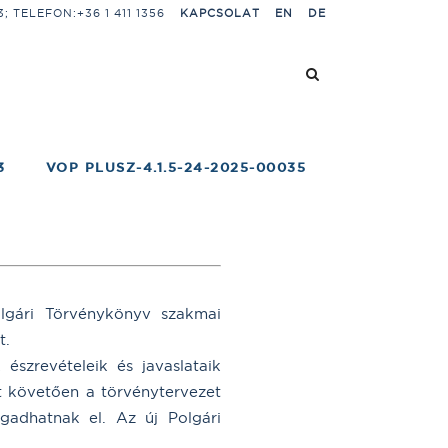
 TELEFON:+36 1 411 1356
KAPCSOLAT
EN
DE
3
VOP PLUSZ-4.1.5-24-2025-00035
olgári Törvénykönyv szakmai
t.
észrevételeik és javaslataik
át követően a törvénytervezet
gadhatnak el. Az új Polgári