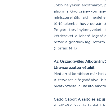
Jobb helyeken alkotmányt, p
ahogy a Gyurcsány-kormány k
miniszterelnök, aki meglehe
történelembe, hogy polgári t
Polgári törvénykönyveket 
kérdéseket a lehető legszél
nézve a gondnoksági reform 
(Forrás: MTI)
Az Országgyűlés Alkotmányügy
tárgysorozatba vételét.
Mint arról korábban már hírt 
A tervezet elfogadásával bizt
hivatkozással elutasító alkot
Gadó Gábor: A sajtó és az új 
A FIDESZ frakció tagjai (dr