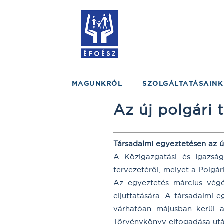
MAGUNKRÓL
SZOLGÁLTATÁSAINK
Az új polgári
Társadalmi egyeztetésen az ú
A Közigazgatási és Igazság
tervezetéről, melyet a Polgá
Az egyeztetés március végéi
eljuttatására. A társadalmi 
várhatóan májusban kerül a
Törvénykönyv elfogadása után