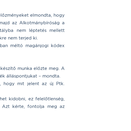
z előzményeket elmondta, hogy
 majd az Alkotmánybíróság a
tályba nem léptetés mellett
kre nem terjed ki.
zadban méltó magánjogi kódex
lőkészítő munka előzte meg. A
sék álláspontjukat – mondta.
, hogy mit jelent az új Ptk.
et kidobni, ez felelőtlenség,
. Azt kérte, fontolja meg az