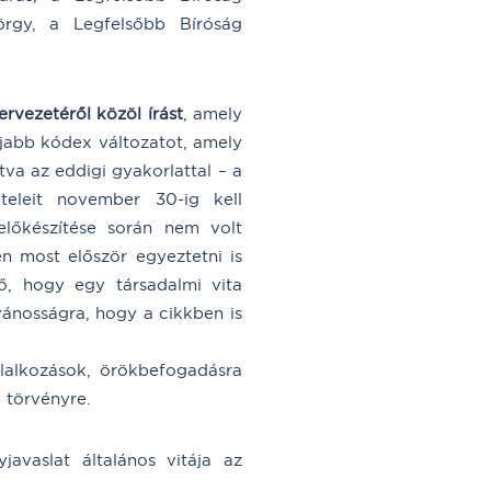
rgy, a Legfelsőbb Bíróság
rvezetéről közöl írást
, amely
 újabb kódex változatot, amely
tva az eddigi gyakorlattal – a
teleit november 30-ig kell
előkészítése során nem volt
n most először egyeztetni is
, hogy egy társadalmi vita
lvánosságra, hogy a cikkben is
lalkozások, örökbefogadásra
 törvényre.
javaslat általános vitája az