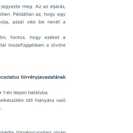
jegyezte meg. Az az eljárás,
tlen. Példátlan az, hogy egy
dolja, azzal vési be nevét a
tni, fontos, hogy ezeket a
ttal összefüggésben a jövőre
pcsolatos törvényjavaslatának
 1-én lépjen hatályba.
felkészülési idő hiányára való
.
tt média törvénycsomag olyan