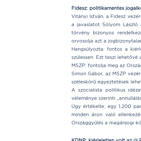
Fidesz: politikamentes jogal
Vitányi István, a Fidesz vez
a javaslatot Sólyom László
törvény bizonyos rendelkez
orvosolja azt a jogbizonytala
Hangsúlyozta: fontos a kiér
szülessen. Ezt teszi lehetővé
MSZP: fontolja meg az Orszá
Simon Gábor, az MSZP vezérsz
széleskörű egyeztetések lehet
A szocialista politikus idé
véleménye szerinti „annullálá
Úgy értékelte, egy 1.200 par
minden áron való ellenkezés
Országgyűlés a magánjogi kó
KDNP: kiérleletlen volt az új 