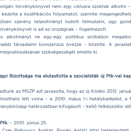
olgári törvénykönyvet nem egy ciklusra szoktak alkotni – 
ezelte a kodifikációs folyamatot, szerinte megengedhete
tősen szerény teljesítményt tudott felmutatni, úgy gon
örvénykönyvet is ad az országnak – fogalmazott.
és alkotmányt ne egy-egy politikus próbáljon megalko
esebb társadalmi konszenzus övezze – közölte. A javasla
megvalósulásának szükségességét emelte ki.
i Bizottsága ma elutasította a szocialisták új Ptk-val ka
adtunk az MSZP azt javasolta, hogy az új Kódex 2012. január
osítható lett volna – a 2010. május 1-i hatálybalépést, a 
mánybírósági határozatban kifogásolt – kellő felkészülési idő
Ptk.
– 2010. június 25.
. Cser Palkovics András, Rogán Antal) által beterjeszte