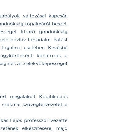
szabályok változásai kapcsán
gondnokság fogalmáról beszél.
ességet kizáró gondnokság
nló pozitív társadalmi hatást
k fogalmai esetében. Kevésbé
 ügykörönkénti korlátozás, a
ősége és a cselekvőképességet
rt megalakult Kodifikációs
. szakmai szövegtervezetét a
ékás Lajos professzor vezette
zetének elkészítésére, majd