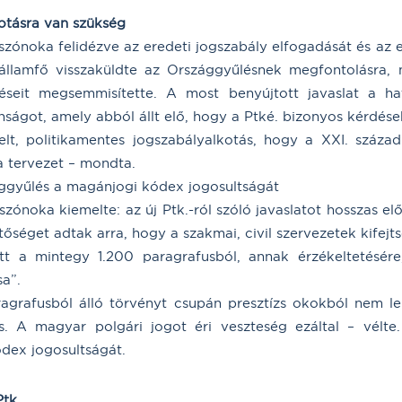
kotásra van szükség
érszónoka felidézve az eredeti jogszabály elfogadását és a
 államfő visszaküldte az Országgyűlésnek megfontolásra,
éseit megsemmisítette. A most benyújtott javaslat a ha
nságot, amely abból állt elő, hogy a Ptké. bizonyos kérdése
lelt, politikamentes jogszabályalkotás, hogy a XXI. szá
 a tervezet – mondta.
ggyűlés a magánjogi kódex jogosultságát
ónoka kiemelte: az új Ptk.-ról szóló javaslatot hosszas e
őséget adtak arra, hogy a szakmai, civil szervezetek kifejt
zett a mintegy 1.200 paragrafusból, annak érzékeltetésére
sa”.
agrafusból álló törvényt csupán presztízs okokból nem leh
. A magyar polgári jogot éri veszteség ezáltal – vélte
dex jogosultságát.
Ptk.