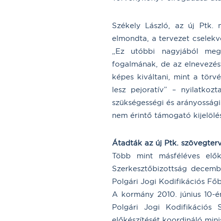
Székely László, az új Ptk. 
elmondta, a tervezet cselekv
„Ez utóbbi nagyjából meg
fogalmának, de az elnevezést
képes kiváltani, mint a tör
lesz pejoratív” – nyilatkoz
szükségességi és arányossági
nem érintő támogató kijelölé
Átadták az új Ptk. szövegter
Több mint másféléves elők
Szerkesztőbizottság decembe
Polgári Jogi Kodifikációs Fő
A kormány 2010. június 10-én
Polgári Jogi Kodifikációs 
előkészítését koordináló mini