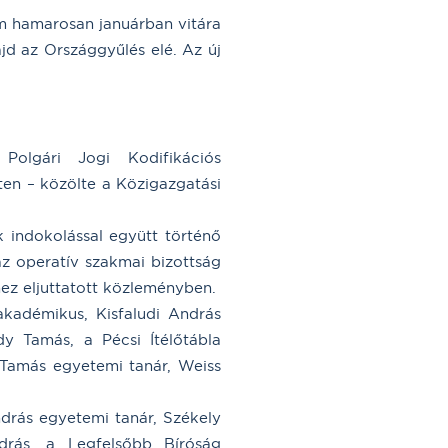
um hamarosan januárban vitára
jd az Országgyűlés elé. Az új
Polgári Jogi Kodifikációs
ten – közölte a Közigazgatási
k indokolással együtt történő
 az operatív szakmai bizottság
-hez eljuttatott közleményben.
 akadémikus, Kisfaludi András
dy Tamás, a Pécsi Ítélőtábla
 Tamás egyetemi tanár, Weiss
ndrás egyetemi tanár, Székely
drás, a Legfelsőbb Bíróság