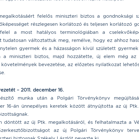
megalkotásáért felelős miniszteri biztos a gondnoksági 
őképességet részlegesen korlátozó és teljesen korlátozó 
felel a most hatályos terminológiában a cselekvőkép
 tudatosan változtattuk meg, remélve, hogy ez ahhoz haso
vénytelen gyermek és a házasságon kívül született gyerme
ta a miniszteri biztos, majd hozzátette, új elem még az
 követelmények bevezetése, az előzetes nyilatkozat lehet
se.
vezetét – 2011. december 16.
észítő munka után a Polgári Törvénykönyv megújításáé
r 16-án ünnepélyes keretek között átnyújtotta az új Ptk
bizottságnak.
 döntött az új Ptk. megalkotásáról, és felhatalmazta a V
Szerkesztőbizottságot az új Polgári Törvénykönyv terve
szteri biztosnak Székely Lászlót nevezte ki.