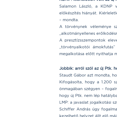
Salamon László, a KDNP ve
előkészítés hiányát. Kiérlel
– mondta.
A törvénynek véleménye sze
„alkotmányellenes erőlködésr
A presztízsszempontok eleve
„törvényalkotói ámokfutás” 
megalkotása előtt nyithatja 
Jobbik: arról szól az új Ptk.
Staudt Gábor azt mondta, ho
Kifogásolta, hogy a 1.200 s
önmagában szégyen – fogalmaz
hogy új Ptk. nem lép hatályba
LMP: a javaslat jogalkotási 
Schiffer András úgy fogalma
kezelhető helyzet állt elő máj