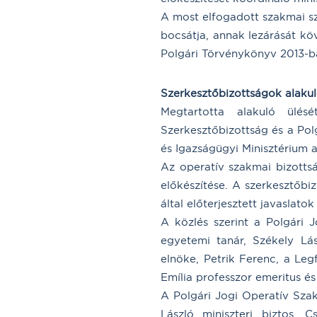
A most elfogadott szakmai sz
bocsátja, annak lezárását kö
Polgári Törvénykönyv 2013-ba
Szerkesztőbizottságok alakuló 
Megtartotta alakuló ülés
Szerkesztőbizottság és a Pol
és Igazságügyi Minisztérium a
Az operatív szakmai bizottsá
előkészítése. A szerkesztőbiz
által előterjesztett javaslat
A közlés szerint a Polgári J
egyetemi tanár, Székely Lás
elnöke, Petrik Ferenc, a Le
Emília professzor emeritus és
A Polgári Jogi Operatív Szak
László miniszteri biztos,