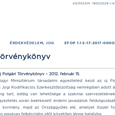
ADÓSZÁM: 19002529-1-43;
ÉRDEKVÉDELEM, JOG
EFOP 1.1.5-17-2017-0000
 törvénykönyv
j Polgári Törvénykönyv
– 2012. február 15.
ügyi Minisztérium társadalmi egyeztetést kezd az új P
ri Jogi Kodifikációs Szerkesztőbizottság nemrégiben adott á
g tart, eddig van lehetősége a szakmai szervezeteknek 
egyeztetés során beérkezett érdemi javaslatok feldolgozás
 kormány, majd az Országgyűlés elé, amelyet ősszel fo
 egyéves felkészülési időt követően lépne hatályba.