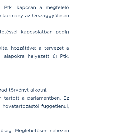
j Ptk. kapcsán a megfelelő
őző kormány az Országgyűlésen
tetéssel kapcsolatban pedig
lte, hozzátéve: a tervezet a
a alapokra helyezett új Ptk.
ad törvényt alkotni.
m tartott a parlamentben. Ez
 hovatartozástól függetlenül,
erűség. Meglehetősen nehezen