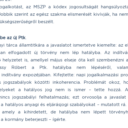
jogalkotást, az MSZP a kódex jogosultságát hangsúlyozt
A Jobbik szerint az egész szakma elismerését kivívják, ha nem
ükségszerűségről beszélt.
be az új Ptk
.
i tárca államtitkára a javaslatot ismertetve kiemelte: az el
usban elfogadott új törvény nem lép hatályba. Az indítv
 helyzetet is, amellyel május elseje óta kell szembenézn
y Róbert a Ptk. hatályba nem lépéséről, valam
indítvány expozéjában. Kifejtette: napi jogalkalmazási prob
s jogszabályok közötti inkoherencia. Problémát okoz, 
amelyeket a hatályos jog nem is ismer – tette hozzá. 
cs jogszabályi felhatalmazás; ezt orvosolja a javaslat 
 a hatályos anyagi és eljárásjogi szabályokat – mutatott r
, amely a kihirdetett, de hatályba nem lépett törvény
a kormány beterjeszti – ígérte.