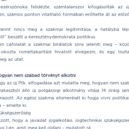
zérszónoka felidézte, számtalanszor kifogásolták az ú
etlen, számos ponton vitatható formában erőltette át az el
rint nincs meg a szakmai legitimitása, a hatályba lép
ől” beszélt a kereszténydemokrata politikus.
n cáfolatát a szakmai bírálatok sora jeleníti meg – közö
okozta romeltakarítást hivatott elvégezni, és egy tiszt
meg az utat.
 hogyan nem szabad törvényt alkotni
gy az új Ptk. elfogadása azt mutatta meg, hogyan nem szab
zakaszból álló új polgárjogi alkotmány vitája 14 óráig se
ott. Az egész szakma elismerését ki fogja vívni politikai
 – emelte ki.
szükségszerűség
zott, hogy a javaslat jogalkotási, jogtechnikai szükségsz
us 1-én, amit meg kell oldani – mutatott rá.