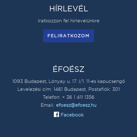
HÍRLEVÉL
Iratkozzon fel hírlevelünkre
FELIRATKOZOM
ÉFOÉSZ
1093 Budapest, Lónyay u. 17. I/1. 11-es kapucsengő
Levelezési cím: 1461 Budapest, Postafiók: 301
Telefon: + 36 1 411 1356
Email:
efoesz@efoesz.hu
Facebook