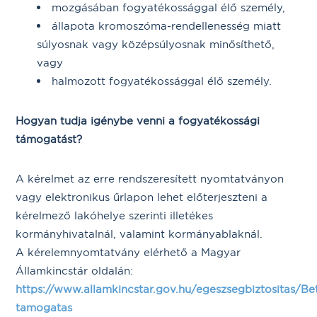
mozgásában fogyatékossággal élő személy,
állapota kromoszóma-rendellenesség miatt
súlyosnak vagy középsúlyosnak minősíthető,
vagy
halmozott fogyatékossággal élő személy.
Hogyan tudja igénybe venni a fogyatékossági
támogatást?
A kérelmet az erre rendszeresített nyomtatványon
vagy elektronikus űrlapon lehet előterjeszteni a
kérelmező lakóhelye szerinti illetékes
kormányhivatalnál, valamint kormányablaknál.
A kérelemnyomtatvány elérhető a Magyar
Államkincstár oldalán:
https://www.allamkincstar.gov.hu/egeszsegbiztositas/
tamogatas