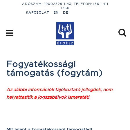
ADÓSZÁM: 19002529-1-43; TELEFON:+36 1 411
1356
KAPCSOLAT
EN
DE
Fogyatékossági
támogatás (fogytám)
Az alábbi információk tájékoztató jellegűek, nem
helyettesítik a jogszabályok ismeretét!
Mit jelent a fogyatékossági támogatás?