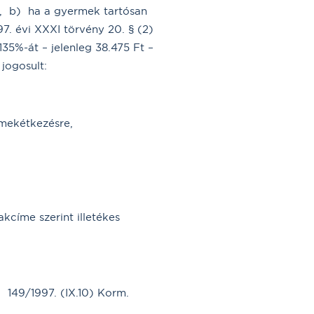
a, b) ha a gyermek tartósan
7. évi XXXI törvény 20. § (2)
35%-át – jelenleg 38.475 Ft –
jogosult:
rmekétkezésre,
kcíme szerint illetékes
 149/1997. (IX.10) Korm.