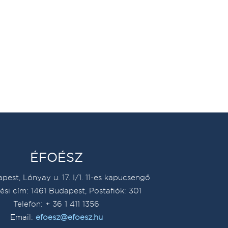
ÉFOÉSZ
pest, Lónyay u. 17. I/1. 11-es kapucsengő
ési cím: 1461 Budapest, Postafiók: 301
Telefon: + 36 1 411 1356
Email:
efoesz@efoesz.hu