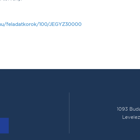
/hu/feladatkorok/100/JEGYZ30000
1093 Buda
Levelez