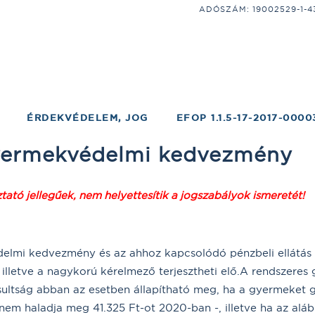
ADÓSZÁM: 19002529-1-43;
ÉRDEKVÉDELEM, JOG
EFOP 1.1.5-17-2017-0000
yermekvédelmi kedvezmény
tató jellegűek, nem helyettesítik a jogszabályok ismeretét!
lmi kedvezmény és az ahhoz kapcsolódó pénzbeli ellátás i
 illetve a nagykorú kérelmező terjesztheti elő.A rendszere
ultság abban az esetben állapítható meg, ha a gyermeket
nem haladja meg 41.325 Ft-ot 2020-ban -, illetve ha az aláb