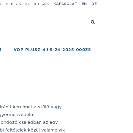
 TELEFON:+36 1 411 1356
KAPCSOLAT
EN
DE
3
VOP PLUSZ-4.1.5-24-2025-00035
ránti kérelmet a szülő vagy
s gyermekvédelmi
 gondozó családban az egy
bi feltételek közül valamelyik