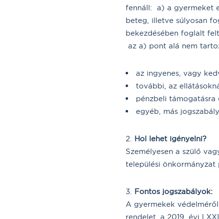
fennáll: a) a gyermeket 
beteg, illetve súlyosan 
bekezdésében foglalt fel
az a) pont alá nem tartoz
az ingyenes, vagy ke
további, az ellátásokn
pénzbeli támogatásra 
egyéb, más jogszabál
Hol lehet igényelni?
Személyesen a szülő vagy
települési önkormányzat 
Fontos jogszabályok:
A gyermekek védelméről é
rendelet, a 2019. évi LXXI