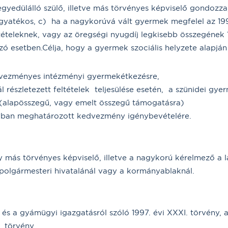
egyedülálló szülő, illetve más törvényes képviselő gondozz
fogyatékos, c) ha a nagykorúvá vált gyermek megfelel az 199
tételeknek, vagy az öregségi nyugdíj legkisebb összegének 1
ó esetben.Célja, hogy a gyermek szociális helyzete alapján 
dvezményes intézményi gyermekétkezésre,
ál részletezett feltételek teljesülése esetén, a szünidei gye
(alapösszegű, vagy emelt összegű támogatásra)
yban meghatározott kedvezmény igénybevételére.
 más törvényes képviselő, illetve a nagykorú kérelmező a la
polgármesteri hivatalánál vagy a kormányablaknál.
s a gyámügyi igazgatásról szóló 1997. évi XXXI. törvény, a
. törvény.