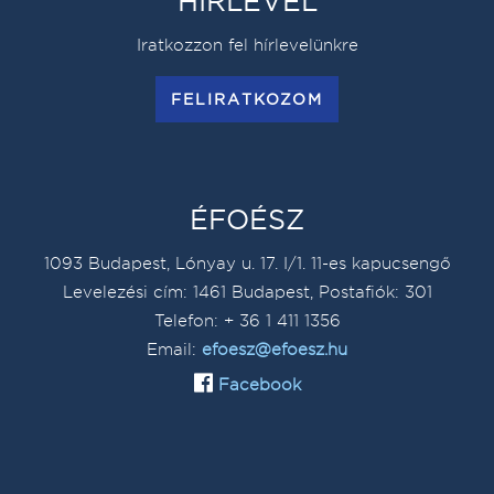
HÍRLEVÉL
Iratkozzon fel hírlevelünkre
FELIRATKOZOM
ÉFOÉSZ
1093 Budapest, Lónyay u. 17. I/1. 11-es kapucsengő
Levelezési cím: 1461 Budapest, Postafiók: 301
Telefon: + 36 1 411 1356
Email:
efoesz@efoesz.hu
Facebook