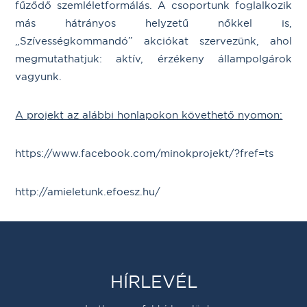
fűződő szemléletformálás. A csoportunk foglalkozik
más hátrányos helyzetű nőkkel is,
„Szívességkommandó” akciókat szervezünk, ahol
megmutathatjuk: aktív, érzékeny állampolgárok
vagyunk.
A projekt az alábbi honlapokon követhető nyomon:
https://www.facebook.com/minokprojekt/?fref=ts
http://amieletunk.efoesz.hu/
HÍRLEVÉL