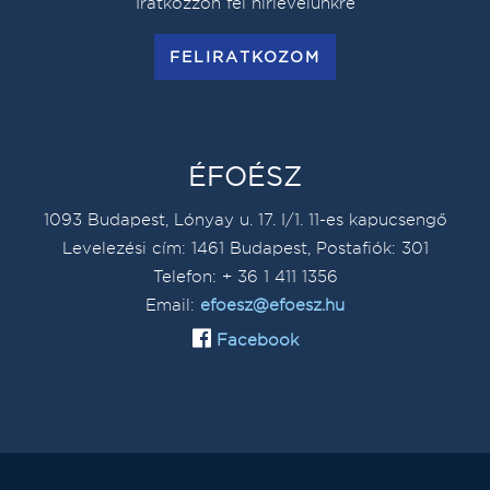
Iratkozzon fel hírlevelünkre
FELIRATKOZOM
ÉFOÉSZ
1093 Budapest, Lónyay u. 17. I/1. 11-es kapucsengő
Levelezési cím: 1461 Budapest, Postafiók: 301
Telefon: + 36 1 411 1356
Email:
efoesz@efoesz.hu
Facebook