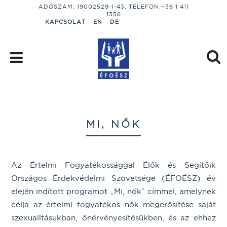
ADÓSZÁM: 19002529-1-43; TELEFON:+36 1 411
1356
KAPCSOLAT
EN
DE
MI, NŐK
Az Értelmi Fogyatékossággal Élők és Segítőik
Országos Érdekvédelmi Szövetsége (ÉFOÉSZ) év
elején indított programot „Mi, nők” címmel, amelynek
célja az értelmi fogyatékos nők megerősítése saját
szexualitásukban, önérvényesítésükben, és az ehhez