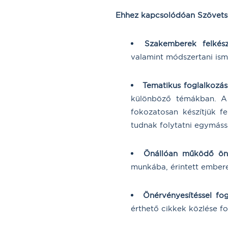
Ehhez kapcsolódóan Szövetsé
Szakemberek felkész
valamint módszertani ism
Tematikus foglalkozá
különböző témákban. A 
fokozatosan készítjük f
tudnak folytatni egymássa
Önállóan működő ön
munkába, érintett embere
Önérvényesítéssel fo
érthető cikkek közlése f