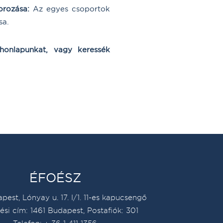
orozása:
Az egyes csoportok
sa.
 honlapunkat, vagy keressék
ÉFOÉSZ
pest, Lónyay u. 17. I/1. 11-es kapucsengő
ési cím: 1461 Budapest, Postafiók: 301