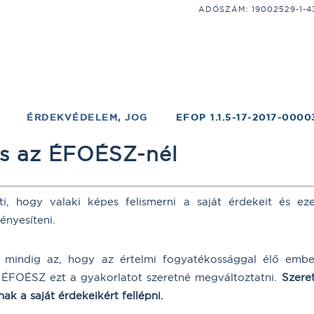
ADÓSZÁM: 19002529-1-43;
ÉRDEKVÉDELEM, JOG
EFOP 1.1.5-17-2017-0000
s az ÉFOÉSZ-nél
ti, hogy valaki képes felismerni a saját érdekeit és e
ényesíteni.
 mindig az, hogy az értelmi fogyatékossággal élő embe
 ÉFOÉSZ ezt a gyakorlatot szeretné megváltoztatni.
Szere
ak a saját érdekeikért fellépni.