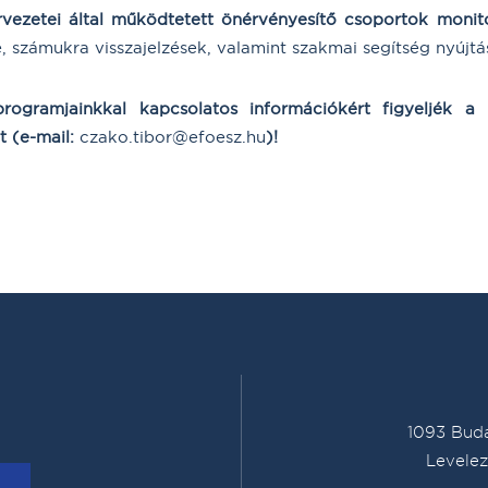
vezetei által működtetett önérvényesítő csoportok monit
számukra visszajelzések, valamint szakmai segítség nyújtá
programjainkkal kapcsolatos információkért figyeljék a
t (e-mail:
czako.tibor@efoesz.hu
)!
1093 Buda
Levelez