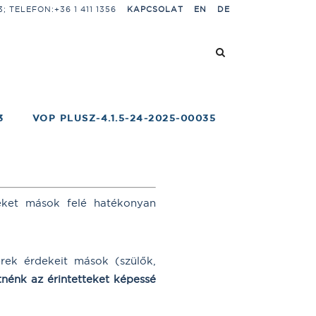
 TELEFON:+36 1 411 1356
KAPCSOLAT
EN
DE
3
VOP PLUSZ-4.1.5-24-2025-00035
zeket mások felé hatékonyan
rek érdekeit mások (szülők,
tnénk az érintetteket képessé