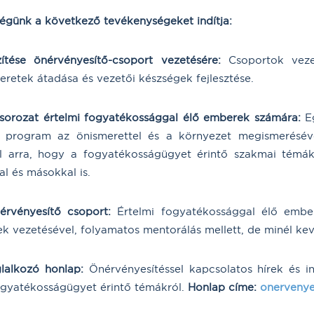
günk a következő tevékenységeket indítja:
ítése önérvényesítő-csoport vezetésére:
Csoportok vezet
eretek átadása és vezetői készségek fejlesztése.
ssorozat értelmi fogyatékossággal élő emberek számára:
Eg
program az önismerettel és a környezet megismerésével
el arra, hogy a fogyatékosságügyet érintő szakmai témák
l és másokkal is.
érvényesítő csoport:
Értelmi fogyatékossággal élő embe
k vezetésével, folyamatos mentorálás mellett, de minél kev
glalkozó honlap:
Önérvényesítéssel kapcsolatos hírek és 
ogyatékosságügyet érintő témákról.
Honlap címe:
onervenye