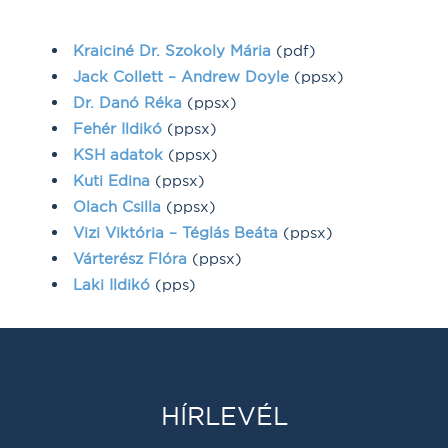
Kraiciné Dr. Szokoly Mária
(pdf)
Jack Collett – Andrew Doyle
(ppsx)
Dr. Danó Réka
(ppsx)
Fehér Ildikó
(ppsx)
KSH adatok
(ppsx)
Kuti Edina
(ppsx)
Olach Csilla
(ppsx)
Vizi Viktória – Téglás Beáta
(ppsx)
Várterész Flóra
(ppsx)
Laki Ildikó
(pps)
HÍRLEVÉL