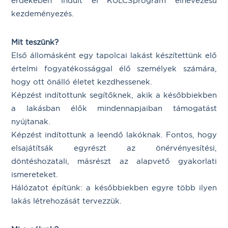
érdekében indult el KULCSprogram elnevezésű
kezdeményezés.
Mit teszünk?
Első állomásként egy tapolcai lakást készítettünk elő
értelmi fogyatékossággal élő személyek számára,
hogy ott önálló életet kezdhessenek.
Képzést indítottunk segítőknek, akik a későbbiekben
a lakásban élők mindennapjaiban támogatást
nyújtanak.
Képzést indítottunk a leendő lakóknak. Fontos, hogy
elsajátítsák egyrészt az önérvényesítési,
döntéshozatali, másrészt az alapvető gyakorlati
ismereteket.
Hálózatot építünk: a későbbiekben egyre több ilyen
lakás létrehozását tervezzük.