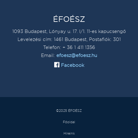
ÉFOÉSZ
1093 Budapest, Lónyay u. 17. I/1. 11-es kapucsengő
Levelezési cím: 1461 Budapest, Postafiók: 301
Telefon: + 36 1 411 1356
Email:
efoesz@efoesz.hu
Facebook
©2025 ÉFOÉSZ
Főoldal
Híreink