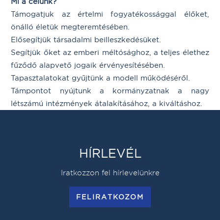
Mi a célunk?
Támogatjuk az értelmi fogyatékossággal élőket,
önálló életük megteremtésében.
Elősegítjük társadalmi beilleszkedésüket.
Segítjük őket az emberi méltósághoz, a teljes élethez
fűződő alapvető jogaik érvényesítésében.
Tapasztalatokat gyűjtünk a modell működéséről.
Támpontot nyújtunk a kormányzatnak a nagy
létszámú intézmények átalakításához, a kiváltáshoz.
HÍRLEVÉL
Iratkozzon fel hírlevelünkre
FELIRATKOZOM