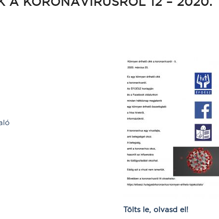
 A KORONAVÍRUSRÓL 12 – 2020.
aló
Tölts le, olvasd el!