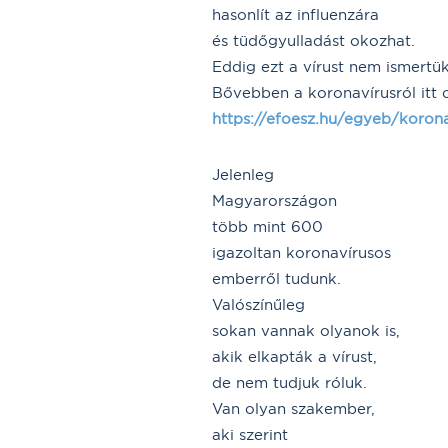
hasonlít az influenzára
és tüdőgyulladást okozhat.
Eddig ezt a vírust nem ismertük
Bővebben a koronavírusról itt o
https://efoesz.hu/egyeb/koron
Jelenleg
Magyarországon
több mint 600
igazoltan koronavírusos
emberről tudunk.
Valószínűleg
sokan vannak olyanok is,
akik elkapták a vírust,
de nem tudjuk róluk.
Van olyan szakember,
aki szerint