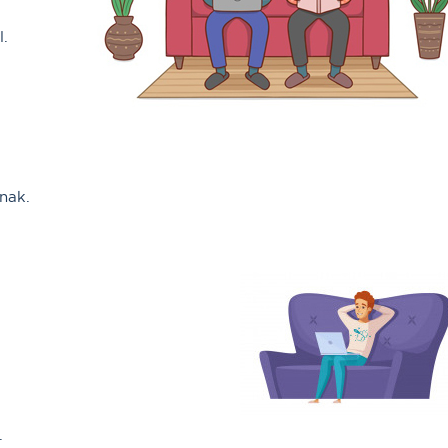
l.
nak.
.