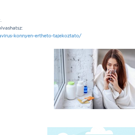
.
lvashatsz:
avirus-konnyen-ertheto-tajekoztato/