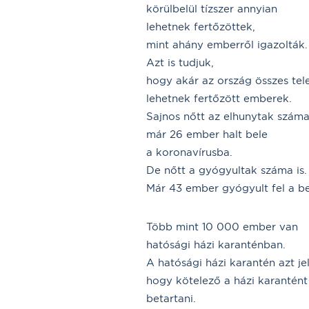
körülbelül tízszer annyian
lehetnek fertőzöttek,
mint ahány emberről igazolták.
Azt is tudjuk,
hogy akár az ország összes tel
lehetnek fertőzött emberek.
Sajnos nőtt az elhunytak száma 
már 26 ember halt bele
a koronavírusba.
De nőtt a gyógyultak száma is.
Már 43 ember gyógyult fel a b
Több mint 10 000 ember van
hatósági házi karanténban.
A hatósági házi karantén azt jel
hogy kötelező a házi karantént
betartani.