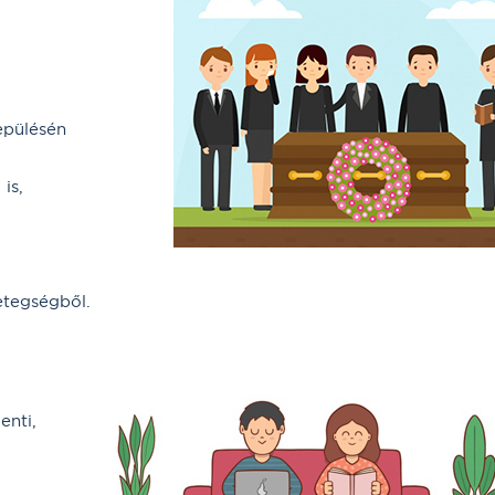
epülésén
is,
etegségből.
enti,