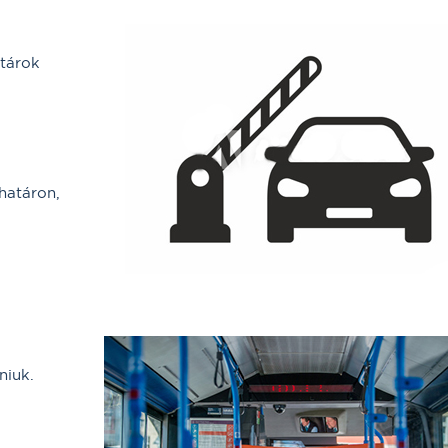
atárok
határon,
niuk.