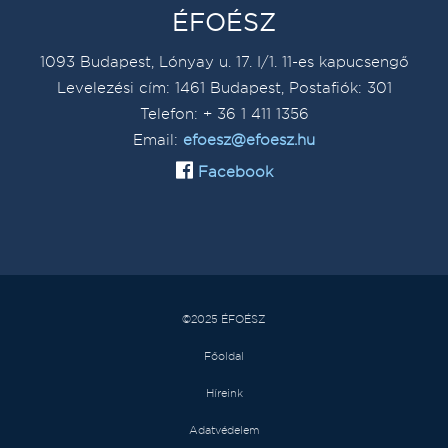
ÉFOÉSZ
1093 Budapest, Lónyay u. 17. I/1. 11-es kapucsengő
Levelezési cím: 1461 Budapest, Postafiók: 301
Telefon: + 36 1 411 1356
Email:
efoesz@efoesz.hu
Facebook
©2025 ÉFOÉSZ
Főoldal
Híreink
Adatvédelem