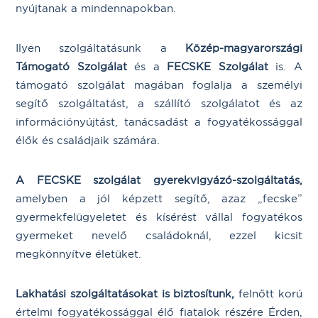
nyújtanak a mindennapokban.
Ilyen szolgáltatásunk a
Közép-magyarországi
Támogató Szolgálat
és a
FECSKE Szolgálat
is. A
támogató szolgálat magában foglalja a személyi
segítő szolgáltatást, a szállító szolgálatot és az
információnyújtást, tanácsadást a fogyatékossággal
élők és családjaik számára.
A
FECSKE szolgálat
gyerekvigyázó-szolgáltatás,
amelyben a jól képzett segítő, azaz „fecske”
gyermekfelügyeletet és kísérést vállal fogyatékos
gyermeket nevelő családoknál, ezzel kicsit
megkönnyítve életüket.
Lakhatási szolgáltatások
at is biztosítunk,
felnőtt korú
értelmi fogyatékossággal élő fiatalok részére Érden,