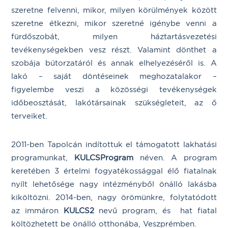
szeretne felvenni, mikor, milyen körülmények között
szeretne étkezni, mikor szeretné igénybe venni a
fürdőszobát, milyen háztartásvezetési
tevékenységekben vesz részt. Valamint dönthet a
szobája bútorzatáról és annak elhelyezéséről is. A
lakó – saját döntéseinek meghozatalakor –
figyelembe veszi a közösségi tevékenységek
időbeosztását, lakótársainak szükségleteit, az ő
terveiket.
2011-ben Tapolcán indítottuk el támogatott lakhatási
programunkat,
KULCSProgram
néven. A program
keretében 3 értelmi fogyatékossággal élő fiatalnak
nyílt lehetősége nagy intézményből önálló lakásba
kiköltözni. 2014-ben, nagy örömünkre, folytatódott
az immáron
KULCS2
nevű program, és hat fiatal
költözhetett be önálló otthonába, Veszprémben.