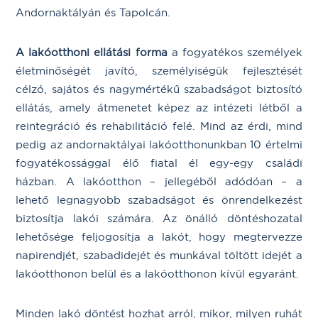
Andornaktályán és Tapolcán.
A
lakóotthon
i
ellátási forma
a fogyatékos személyek
életminőségét javító, személyiségük fejlesztését
célzó, sajátos és nagymértékű szabadságot biztosító
ellátás, amely átmenetet képez az intézeti létből a
reintegráció és rehabilitáció felé. Mind az érdi, mind
pedig az andornaktályai lakóotthonunkban 10 értelmi
fogyatékossággal élő fiatal él egy-egy családi
házban. A lakóotthon – jellegéből adódóan – a
lehető legnagyobb szabadságot és önrendelkezést
biztosítja lakói számára. Az önálló döntéshozatal
lehetősége feljogosítja a lakót, hogy megtervezze
napirendjét, szabadidejét és munkával töltött idejét a
lakóotthonon belül és a lakóotthonon kívül egyaránt.
Minden lakó döntést hozhat arról, mikor, milyen ruhát