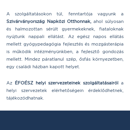
A szolgáltatásokon túl, fenntartója vagyunk a
Szivárványország Napközi Otthon
nak,
ahol súlyosan
és halmozottan sérült gyermekeknek, fiataloknak
nyújtunk nappali ellátást. Az egész napos ellátás
mellett gyógypedagógia fejlesztés és mozgásterápia
is működik intézményünkben, a fejlesztő gondozás
mellett. Mindez páratlanul szép, ősfás környezetben,
egy családi házban kapott helyet.
Az
ÉFOÉSZ helyi szervezeteinek szolgáltatásai
ról
a
helyi szervezetek elérhetőségein érdeklődhetnek,
tájékozódhatnak.