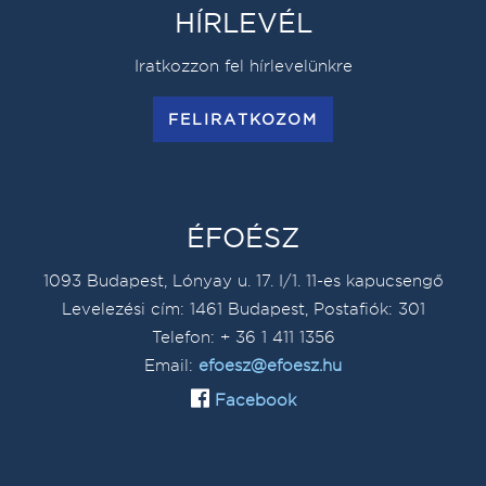
HÍRLEVÉL
Iratkozzon fel hírlevelünkre
FELIRATKOZOM
ÉFOÉSZ
1093 Budapest, Lónyay u. 17. I/1. 11-es kapucsengő
Levelezési cím: 1461 Budapest, Postafiók: 301
Telefon: + 36 1 411 1356
Email:
efoesz@efoesz.hu
Facebook