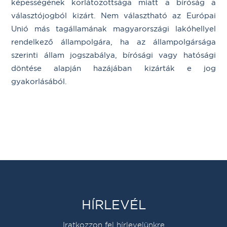
képességének korlátozottsága miatt a bíróság a
választójogból kizárt. Nem választható az Európai
Unió más tagállamának magyarországi lakóhellyel
rendelkező állampolgára, ha az állampolgársága
szerinti állam jogszabálya, bírósági vagy hatósági
döntése alapján hazájában kizárták e jog
gyakorlásából.
HÍRLEVÉL
Iratkozzon fel hírlevelünkre