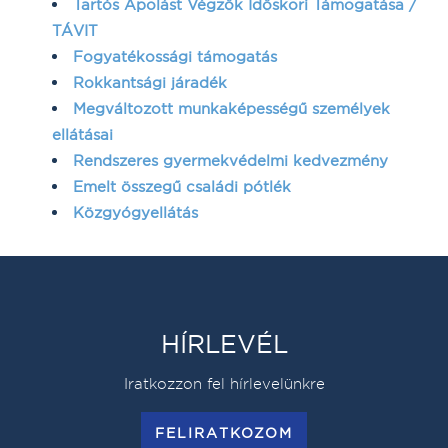
Tartós Ápolást Végzők Időskori Támogatása /
TÁVIT
Fogyatékossági támogatás
Rokkantsági járadék
Megváltozott munkaképességű személyek
ellátásai
Rendszeres gyermekvédelmi kedvezmény
Emelt összegű családi pótlék
Közgyógyellátás
HÍRLEVÉL
Iratkozzon fel hírlevelünkre
FELIRATKOZOM