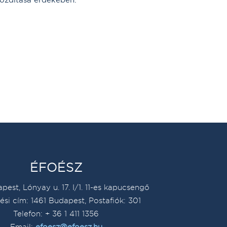
ÉFOÉSZ
pest, Lónyay u. 17. I/1. 11-es kapucsengő
ési cím: 1461 Budapest, Postafiók: 301
Telefon: + 36 1 411 1356
Email:
efoesz@efoesz.hu