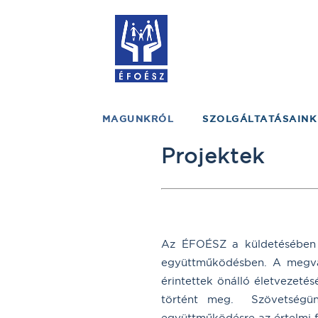
MAGUNKRÓL
SZOLGÁLTATÁSAINK
Projektek
Az ÉFOÉSZ a küldetésében m
együttműködésben. A megvaló
érintettek önálló életvezeté
történt meg. Szövetségünk
együttműködésre az értelmi 