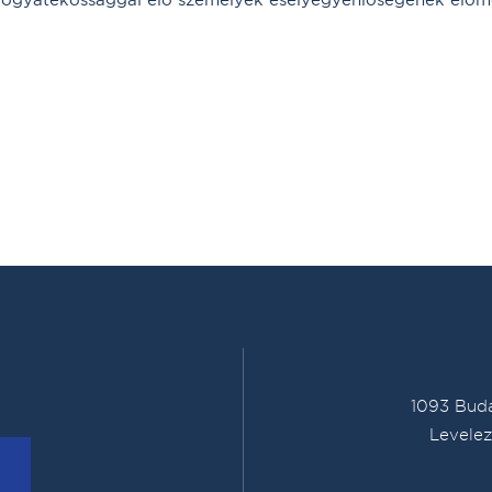
1093 Buda
Levelez