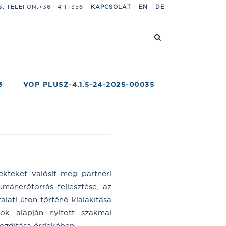
 TELEFON:+36 1 411 1356
KAPCSOLAT
EN
DE
3
VOP PLUSZ-4.1.5-24-2025-00035
kteket valósít meg partneri
mánerőforrás fejlesztése, az
lati úton történő kialakítása
ok alapján nyitott szakmai
ozdítása érdekében.