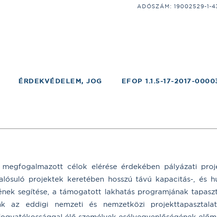
ADÓSZÁM: 19002529-1-43;
ÉRDEKVÉDELEM, JOG
EFOP 1.1.5-17-2017-0000
egfogalmazott célok elérése érdekében pályázati proje
suló projektek keretében hosszú távú kapacitás-, és hu
sének segítése, a támogatott lakhatás programjának tapaszta
 az eddigi nemzeti és nemzetközi projekttapasztalat
fogyatékossággal élő személyek esélyegyenlőségének előm