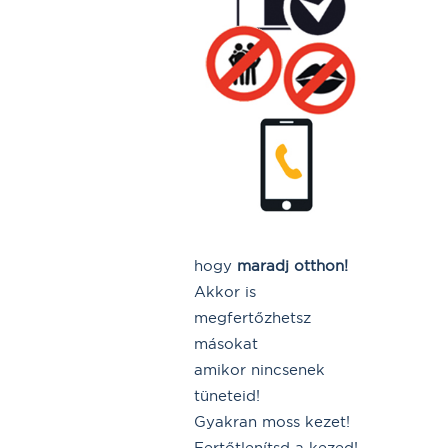
hogy
maradj otthon!
Akkor is
megfertőzhetsz
másokat
amikor nincsenek
tüneteid!
Gyakran moss kezet!
Fertőtlenítsd a kezed!