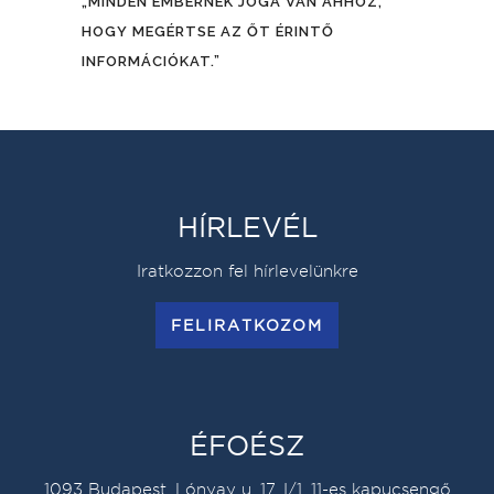
„MINDEN EMBERNEK JOGA VAN AHHOZ,
HOGY MEGÉRTSE AZ ŐT ÉRINTŐ
INFORMÁCIÓKAT.”
HÍRLEVÉL
Iratkozzon fel hírlevelünkre
FELIRATKOZOM
ÉFOÉSZ
1093 Budapest, Lónyay u. 17. I/1. 11-es kapucsengő