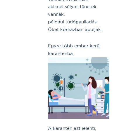
akiknél súlyos tünetek
vannak,
például tüdőgyulladás.
Őket kórházban ápolják.
Egyre több ember kerül
karanténba.
A karantén azt jelenti,