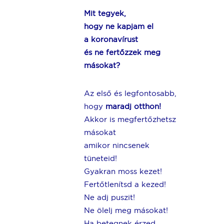
Mit tegyek,
hogy ne kapjam el
a koronavírust
és ne fertőzzek meg
másokat?
Az első és legfontosabb,
hogy
maradj otthon!
Akkor is megfertőzhetsz
másokat
amikor nincsenek
tüneteid!
Gyakran moss kezet!
Fertőtlenítsd a kezed!
Ne adj puszit!
Ne ölelj meg másokat!
Ha betegnek érzed