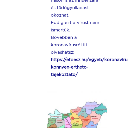
hasonlít az influenzára
és tüdőgyulladást
okozhat.
Eddig ezt a vírust nem
ismertük.
Bővebben a
koronavírusról itt
olvashatsz:
https://efoesz.hu/egyeb/koronaviru
konnyen-ertheto-
tajekoztato/