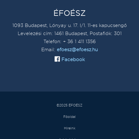
ÉFOÉSZ
1093 Budapest, Lónyay u. 17. I/1. 11-es kapucsengő
Levelezési cím: 1461 Budapest, Postafiók: 301
Telefon: + 36 1 411 1356
Email:
efoesz@efoesz.hu
Facebook
©2025 ÉFOÉSZ
Főoldal
Híreink