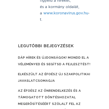
figyeld a híreket,
és a kormány oldalát,
a
www.koronavirus.gov.hu
-
t.
LEGUTÓBBI BEJEGYZÉSEK
DÁP HÍREK ÉS ÚJDONSÁGOK! MONDD EL A
VÉLEMÉNYED ÉS SEGÍTSD A FEJLESZTÉST!
ELKÉSZÜLT AZ ÉFOÉSZ ÚJ SZAKPOLITIKAI
JAVASLATCSOMAGJA
AZ ÉFOÉSZ AZ ÖNRENDELKEZÉS ÉS A
TÁMOGATOTT DÖNTÉSHOZATAL
MEGERŐSÍTÉSÉÉRT SZÓLALT FEL AZ