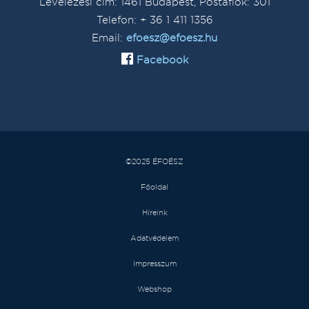
Levelezési cím: 1461 Budapest, Postafiók: 301
Telefon: + 36 1 411 1356
Email:
efoesz@efoesz.hu
Facebook
©2025 ÉFOÉSZ
Főoldal
Híreink
Adatvédelem
Impresszum
Webshop