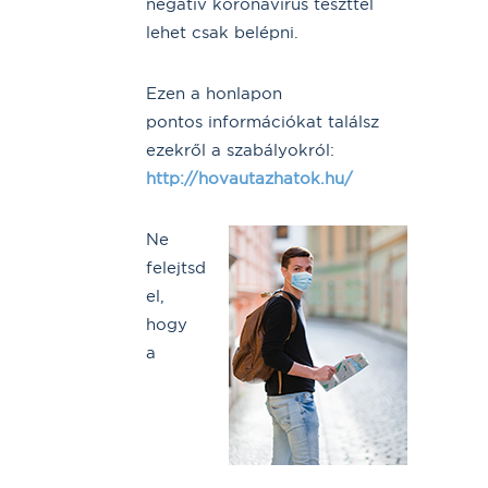
negatív koronavírus teszttel
lehet csak belépni.
Ezen a honlapon
pontos információkat találsz
ezekről a szabályokról:
http://hovautazhatok.hu/
Ne
felejtsd
el,
hogy
a