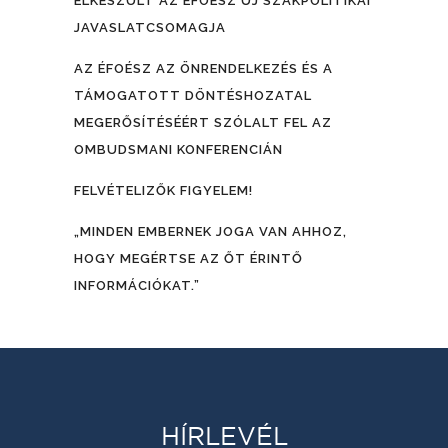
ELKÉSZÜLT AZ ÉFOÉSZ ÚJ SZAKPOLITIKAI
JAVASLATCSOMAGJA
AZ ÉFOÉSZ AZ ÖNRENDELKEZÉS ÉS A
TÁMOGATOTT DÖNTÉSHOZATAL
MEGERŐSÍTÉSÉÉRT SZÓLALT FEL AZ
OMBUDSMANI KONFERENCIÁN
FELVÉTELIZŐK FIGYELEM!
„MINDEN EMBERNEK JOGA VAN AHHOZ,
HOGY MEGÉRTSE AZ ŐT ÉRINTŐ
INFORMÁCIÓKAT.”
HÍRLEVÉL