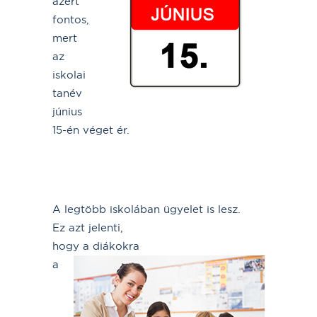
azért
fontos,
mert
az
iskolai
tanév
június
15-én véget ér.
A legtöbb iskolában ügyelet is lesz.
Ez azt jelenti,
hogy a diákokra
a