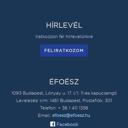
HÍRLEVÉL
Iratkozzon fel hírlevelünkre
FELIRATKOZOM
ÉFOÉSZ
1093 Budapest, Lónyay u. 17. I/1. 11-es kapucsengő
Levelezési cím: 1461 Budapest, Postafiók: 301
Telefon: + 36 1 411 1356
Email:
efoesz@efoesz.hu
Facebook