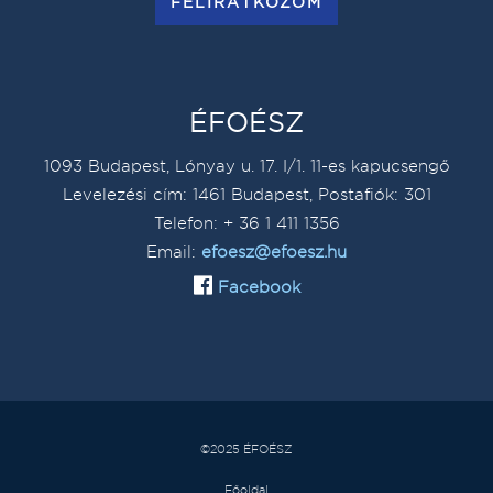
FELIRATKOZOM
ÉFOÉSZ
1093 Budapest, Lónyay u. 17. I/1. 11-es kapucsengő
Levelezési cím: 1461 Budapest, Postafiók: 301
Telefon: + 36 1 411 1356
Email:
efoesz@efoesz.hu
Facebook
©2025 ÉFOÉSZ
Főoldal