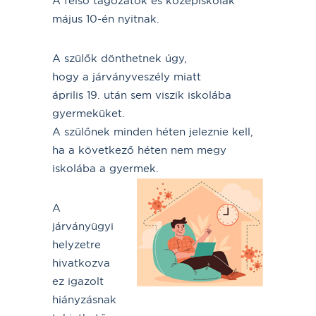
A felső tagozatok és középiskolák
május 10-én nyitnak.
A szülők dönthetnek úgy,
hogy a járványveszély miatt
április 19. után sem viszik iskolába
gyermeküket.
A szülőnek minden héten jeleznie kell,
ha a következő héten nem megy
iskolába a gyermek.
A
járványügyi
helyzetre
hivatkozva
ez igazolt
hiányzásnak