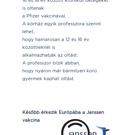
16 és 18 év közötti krónikus betegeket
is oltanak
a Pfizer vakcinával.
A kórház egyik professzora szerint
lehet,
hogy hamarosan a 12 és 16 év
közöttieknél is
alkalmazhatják az oltást.
A professzor bízik abban,
hogy nyáron már bármilyen korú
gyermek kaphat oltást.
Később érkezik Európába a Janssen
vakcina