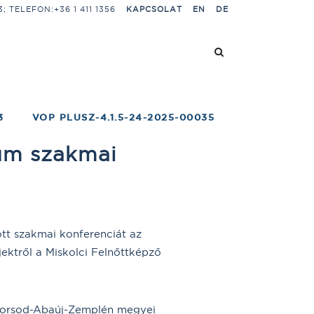
 TELEFON:+36 1 411 1356
KAPCSOLAT
EN
DE
3
VOP PLUSZ-4.1.5-24-2025-00035
rum szakmai
tt szakmai konferenciát az
ektről a Miskolci Felnőttképző
a Borsod-Abaúj-Zemplén megyei