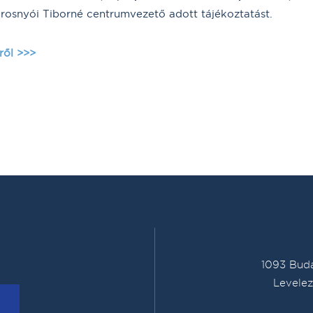
osnyói Tiborné centrumvezető adott tájékoztatást.
ről >>>
1093 Buda
Levelez