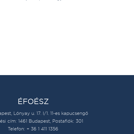
ÉFOÉSZ
pest, Lónyay u. 17. I/1. 11-es kapucsengő
ési cím: 1461 Budapest, Postafiók: 301
Telefon: + 36 1 411 1356