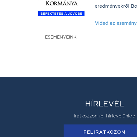
eredményekről Bor
Videó az esemény
ESEMÉNYEINK
HÍRLEVÉL
Iratkozzon fel hírlevelünkre
FELIRATKOZOM