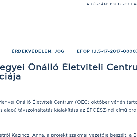
ADÓSZÁM: 19002529-1-43;
ÉRDEKVÉDELEM, JOG
EFOP 1.1.5-17-2017-0000
gyei Önálló Életviteli Cent
ciája
yei Önálló Életviteli Centrum (ÖÉC) október végén tarto
 alapú távszolgáltatás kialakítása az ÉFOÉSZ-nél című proj
etről Kazinczi Anna, a projekt szakmai vezetője beszélt, 