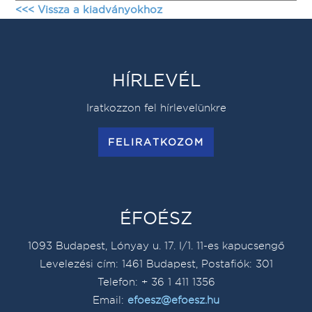
<<< Vissza a kiadványokhoz
Please wait while
DearFlip: Loading PDF
flipbook is loading.
100% ...
For more related info,
HÍRLEVÉL
FAQs and issues please
refer to
DearFlip
Iratkozzon fel hírlevelünkre
WordPress Flipbook
Plugin Help
FELIRATKOZOM
documentation.
ÉFOÉSZ
1093 Budapest, Lónyay u. 17. I/1. 11-es kapucsengő
Levelezési cím: 1461 Budapest, Postafiók: 301
Telefon: + 36 1 411 1356
Email:
efoesz@efoesz.hu