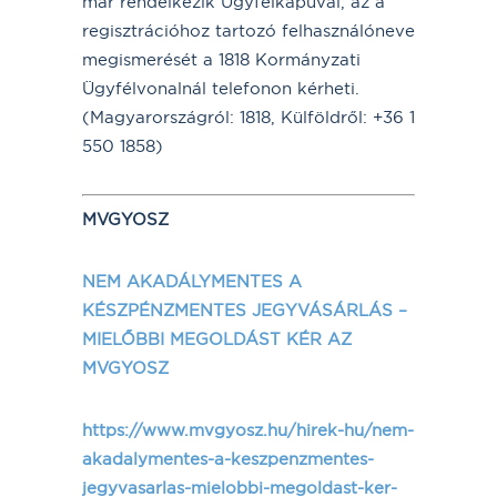
már rendelkezik Ügyfélkapuval, az a
regisztrációhoz tartozó felhasználóneve
megismerését a 1818 Kormányzati
Ügyfélvonalnál telefonon kérheti.
(Magyarországról: 1818, Külföldről: +36 1
550 1858)
MVGYOSZ
NEM AKADÁLYMENTES A
KÉSZPÉNZMENTES JEGYVÁSÁRLÁS –
MIELŐBBI MEGOLDÁST KÉR AZ
MVGYOSZ
https://www.mvgyosz.hu/hirek-hu/nem-
akadalymentes-a-keszpenzmentes-
jegyvasarlas-mielobbi-megoldast-ker-