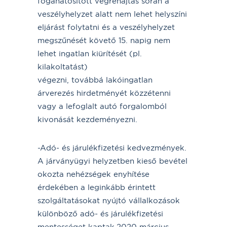
foganatosított végrehajtás során a
veszélyhelyzet alatt nem lehet helyszíni
eljárást folytatni és a veszélyhelyzet
megszűnését követő 15. napig nem
lehet ingatlan kiürítését (pl.
kilakoltatást)
végezni, továbbá lakóingatlan
árverezés hirdetményét közzétenni
vagy a lefoglalt autó forgalomból
kivonását kezdeményezni.
-Adó- és járulékfizetési kedvezmények.
A járványügyi helyzetben kieső bevétel
okozta nehézségek enyhítése
érdekében a leginkább érintett
szolgáltatásokat nyújtó vállalkozások
különböző adó- és járulékfizetési
mentességet kaptak.2020 március-