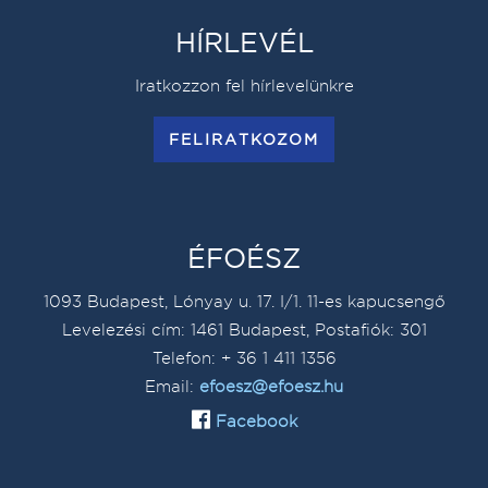
HÍRLEVÉL
Iratkozzon fel hírlevelünkre
FELIRATKOZOM
ÉFOÉSZ
1093 Budapest, Lónyay u. 17. I/1. 11-es kapucsengő
Levelezési cím: 1461 Budapest, Postafiók: 301
Telefon: + 36 1 411 1356
Email:
efoesz@efoesz.hu
Facebook