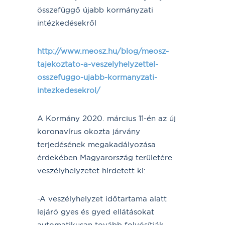
összefüggő újabb kormányzati
intézkedésekről
http://www.meosz.hu/blog/meosz-
tajekoztato-a-veszelyhelyzettel-
osszefuggo-ujabb-kormanyzati-
intezkedesekrol/
A Kormány 2020. március 11-én az új
koronavírus okozta járvány
terjedésének megakadályozása
érdekében Magyarország területére
veszélyhelyzetet hirdetett ki:
-A veszélyhelyzet időtartama alatt
lejáró gyes és gyed ellátásokat
automatikusan tovább folyósítják.