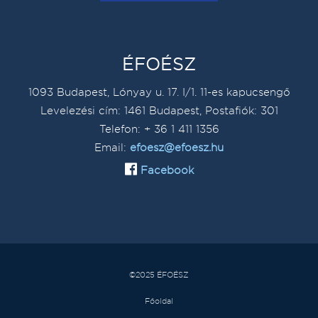
ÉFOÉSZ
1093 Budapest, Lónyay u. 17. I/1. 11-es kapucsengő
Levelezési cím: 1461 Budapest, Postafiók: 301
Telefon: + 36 1 411 1356
Email:
efoesz@efoesz.hu
Facebook
©2025 ÉFOÉSZ
Főoldal