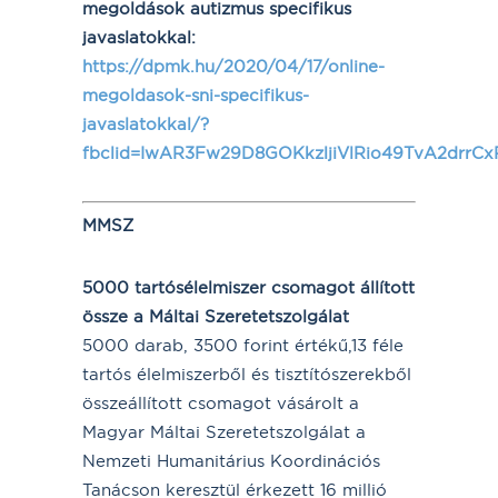
megoldások autizmus specifikus
javaslatokkal:
https://dpmk.hu/2020/04/17/online-
megoldasok-sni-specifikus-
javaslatokkal/?
fbclid=IwAR3Fw29D8GOKkzljiVlRio49TvA2drr
MMSZ
5000 tartósélelmiszer csomagot állított
össze a Máltai Szeretetszolgálat
5000 darab, 3500 forint értékű,13 féle
tartós élelmiszerből és tisztítószerekből
összeállított csomagot vásárolt a
Magyar Máltai Szeretetszolgálat a
Nemzeti Humanitárius Koordinációs
Tanácson keresztül érkezett 16 millió