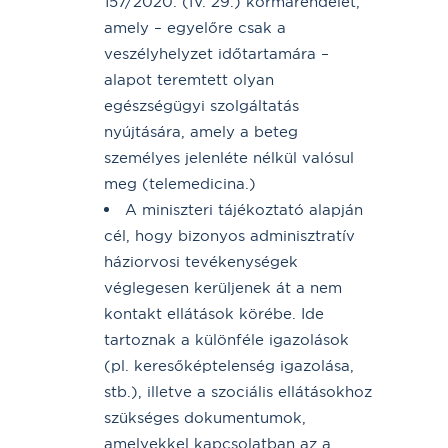
157/2020. (IV. 29.) kormárendelet,
amely – egyelőre csak a
veszélyhelyzet időtartamára –
alapot teremtett olyan
egészségügyi szolgáltatás
nyújtására, amely a beteg
személyes jelenléte nélkül valósul
meg (telemedicina.)
A miniszteri tájékoztató alapján
cél, hogy bizonyos adminisztratív
háziorvosi tevékenységek
véglegesen kerüljenek át a nem
kontakt ellátások körébe. Ide
tartoznak a különféle igazolások
(pl. keresőképtelenség igazolása,
stb.), illetve a szociális ellátásokhoz
szükséges dokumentumok,
amelyekkel kapcsolatban az a