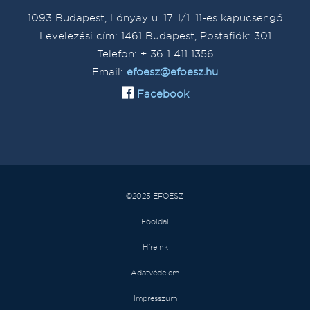
1093 Budapest, Lónyay u. 17. I/1. 11-es kapucsengő
Levelezési cím: 1461 Budapest, Postafiók: 301
Telefon: + 36 1 411 1356
Email:
efoesz@efoesz.hu
Facebook
©2025 ÉFOÉSZ
Főoldal
Híreink
Adatvédelem
Impresszum