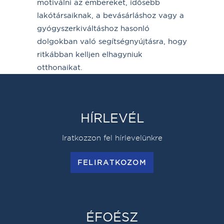
motiválni az embereket, idősebb
lakótársaiknak, a bevásárláshoz vagy a
gyógyszerkiváltáshoz hasonló
dolgokban való segítségnyújtásra, hogy
ritkábban kelljen elhagyniuk
otthonaikat.
HÍRLEVÉL
Iratkozzon fel hírlevelünkre
FELIRATKOZOM
ÉFOÉSZ