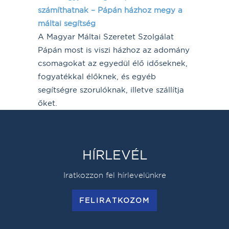
számíthatnak – Pápán házhoz megy a
máltai segítség
A Magyar Máltai Szeretet Szolgálat
Pápán most is viszi házhoz az adomány
csomagokat az egyedül élő időseknek,
fogyatékkal élőknek, és egyéb
segítségre szorulóknak, illetve szállítja
őket.
HÍRLEVÉL
Iratkozzon fel hírlevelünkre
FELIRATKOZOM