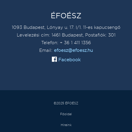
ÉFOÉSZ
1093 Budapest, Lónyay u. 17. I/1. 11-es kapucsengő
Levelezési cím: 1461 Budapest, Postafiók: 301
Telefon: + 36 1 411 1356
Email:
efoesz@efoesz.hu
Facebook
©2025 ÉFOÉSZ
Főoldal
Híreink