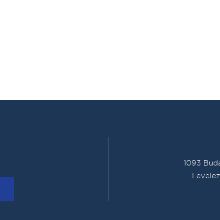
1093 Buda
Levelez