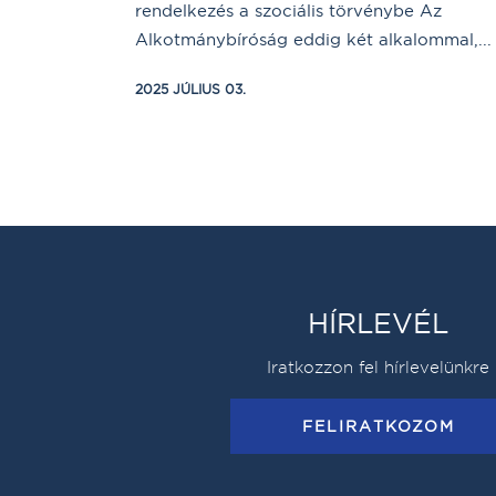
rendelkezés a szociális törvénybe Az
Alkotmánybíróság eddig két alkalommal,...
2025 JÚLIUS 03.
HÍRLEVÉL
Iratkozzon fel hírlevelünkre
FELIRATKOZOM