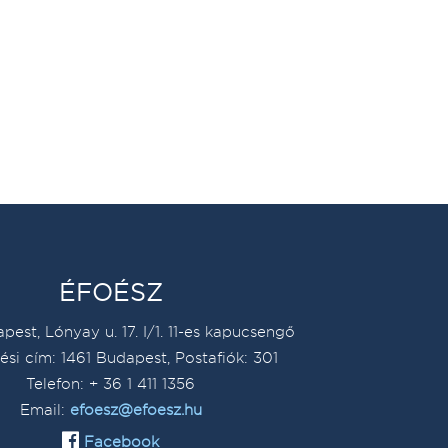
ÉFOÉSZ
pest, Lónyay u. 17. I/1. 11-es kapucsengő
ési cím: 1461 Budapest, Postafiók: 301
Telefon: + 36 1 411 1356
Email:
efoesz@efoesz.hu
Facebook