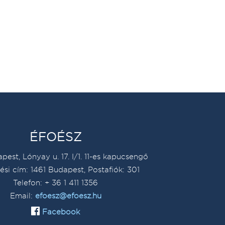
ÉFOÉSZ
pest, Lónyay u. 17. I/1. 11-es kapucsengő
ési cím: 1461 Budapest, Postafiók: 301
Telefon: + 36 1 411 1356
Email:
efoesz@efoesz.hu
Facebook