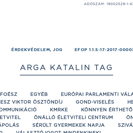
ADÓSZÁM: 19002529-1-43;
ÉRDEKVÉDELEM, JOG
EFOP 1.1.5-17-2017-0000
ARGA KATALIN TAG
ÉFOÉSZ
EGYÉB
EURÓPAI PARLAMENTI VÁL
ESZ VIKTOR ÖSZTÖNDÍJ
GOND-VISELÉS
H
OMMUNIKÁCIÓ
KMRKE
KÖNNYEN ÉRTHETŐ
ETVITEL
ÖNÁLLÓ ÉLETVITELI CENTRUM
ÖN
ÁPOLÁS
SÉRÜLT GYERMEKEK NAPJA
SZIV
G
VÁLASZTÓJOGOT MINDENKINEK!