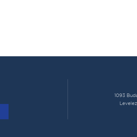
1093 Buda
Levelez