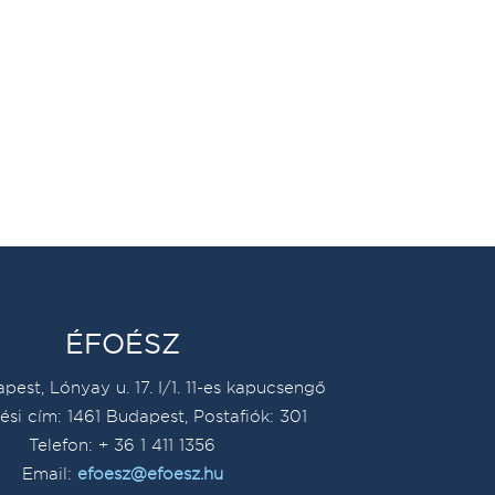
ÉFOÉSZ
pest, Lónyay u. 17. I/1. 11-es kapucsengő
ési cím: 1461 Budapest, Postafiók: 301
Telefon: + 36 1 411 1356
Email:
efoesz@efoesz.hu