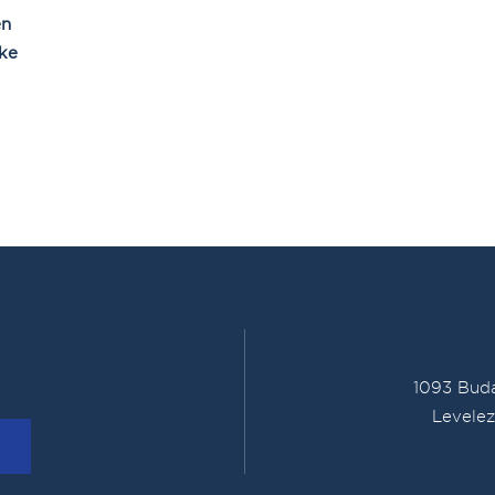
en
ike
1093 Buda
Levelez