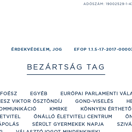
ADÓSZÁM: 19002529-1-43;
ÉRDEKVÉDELEM, JOG
EFOP 1.1.5-17-2017-0000
BEZÁRTSÁG TAG
ÉFOÉSZ
EGYÉB
EURÓPAI PARLAMENTI VÁL
ESZ VIKTOR ÖSZTÖNDÍJ
GOND-VISELÉS
H
OMMUNIKÁCIÓ
KMRKE
KÖNNYEN ÉRTHETŐ
ETVITEL
ÖNÁLLÓ ÉLETVITELI CENTRUM
ÖN
ÁPOLÁS
SÉRÜLT GYERMEKEK NAPJA
SZIV
G
VÁLASZTÓJOGOT MINDENKINEK!