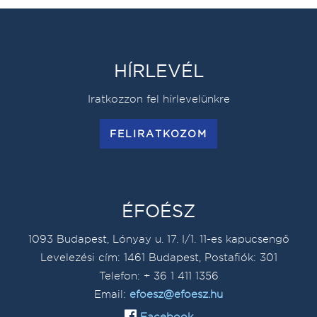
HÍRLEVÉL
Iratkozzon fel hírlevelünkre
FELIRATKOZOM
ÉFOÉSZ
1093 Budapest, Lónyay u. 17. I/1. 11-es kapucsengő
Levelezési cím: 1461 Budapest, Postafiók: 301
Telefon: + 36 1 411 1356
Email:
efoesz@efoesz.hu
Facebook