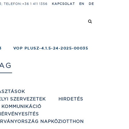
 TELEFON:+36 1 411 1356
KAPCSOLAT
EN
DE
3
VOP PLUSZ-4.1.5-24-2025-00035
TAG
ASZTÁSOK
ELYI SZERVEZETEK
HIRDETÉS
 KOMMUNIKÁCIÓ
ÉRVÉNYESÍTÉS
ÁRVÁNYORSZÁG NAPKÖZIOTTHON