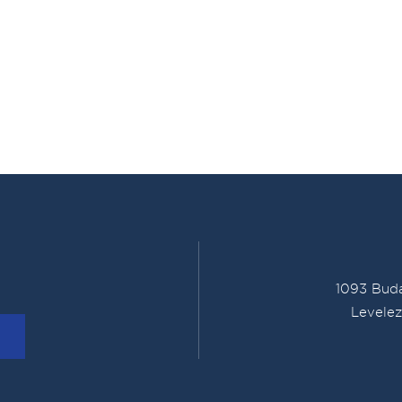
1093 Buda
Levelez