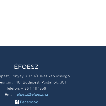
ÉFOÉSZ
pest, Lónyay u. 17. I/1. 11-es kapucsengő
ési cím: 1461 Budapest, Postafiók: 301
Telefon: + 36 1 411 1356
Email:
efoesz@efoesz.hu
Facebook