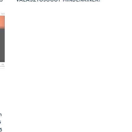
n
ő
ő