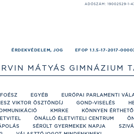
ADÓSZÁM: 19002529-1-43;
ÉRDEKVÉDELEM, JOG
EFOP 1.1.5-17-2017-0000
RVIN MÁTYÁS GIMNÁZIUM 
ÉFOÉSZ
EGYÉB
EURÓPAI PARLAMENTI VÁL
ESZ VIKTOR ÖSZTÖNDÍJ
GOND-VISELÉS
H
OMMUNIKÁCIÓ
KMRKE
KÖNNYEN ÉRTHETŐ
ETVITEL
ÖNÁLLÓ ÉLETVITELI CENTRUM
ÖN
ÁPOLÁS
SÉRÜLT GYERMEKEK NAPJA
SZIV
G
VÁLASZTÓJOGOT MINDENKINEK!