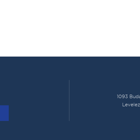
1093 Buda
Levelez