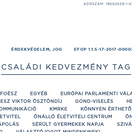
ADÓSZÁM: 19002529-1-43;
ÉRDEKVÉDELEM, JOG
EFOP 1.1.5-17-2017-0000
CSALÁDI KEDVEZMÉNY TAG
ÉFOÉSZ
EGYÉB
EURÓPAI PARLAMENTI VÁL
ESZ VIKTOR ÖSZTÖNDÍJ
GOND-VISELÉS
H
OMMUNIKÁCIÓ
KMRKE
KÖNNYEN ÉRTHETŐ
ETVITEL
ÖNÁLLÓ ÉLETVITELI CENTRUM
ÖN
ÁPOLÁS
SÉRÜLT GYERMEKEK NAPJA
SZIV
G
VÁLASZTÓJOGOT MINDENKINEK!