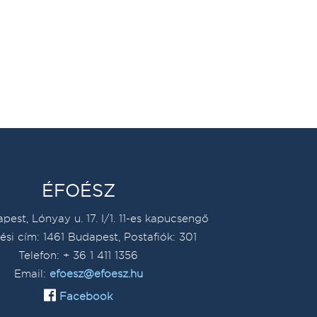
ÉFOÉSZ
pest, Lónyay u. 17. I/1. 11-es kapucsengő
ési cím: 1461 Budapest, Postafiók: 301
Telefon: + 36 1 411 1356
Email:
efoesz@efoesz.hu
Facebook