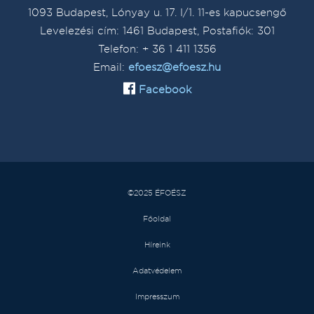
1093 Budapest, Lónyay u. 17. I/1. 11-es kapucsengő
Levelezési cím: 1461 Budapest, Postafiók: 301
Telefon: + 36 1 411 1356
Email:
efoesz@efoesz.hu
Facebook
©2025 ÉFOÉSZ
Főoldal
Híreink
Adatvédelem
Impresszum