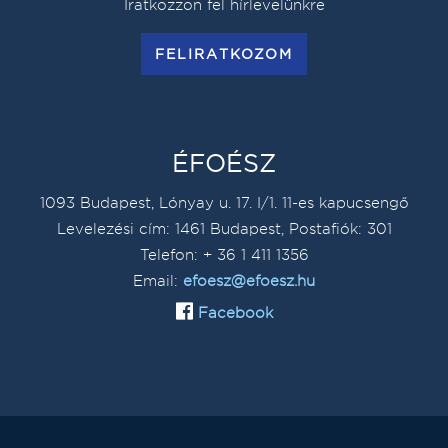
Iratkozzon fel hírlevelünkre
FELIRATKOZOM
ÉFOÉSZ
1093 Budapest, Lónyay u. 17. I/1. 11-es kapucsengő
Levelezési cím: 1461 Budapest, Postafiók: 301
Telefon: + 36 1 411 1356
Email:
efoesz@efoesz.hu
Facebook