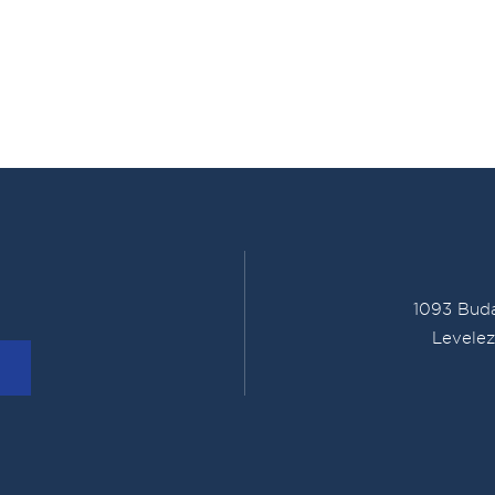
1093 Buda
Levelez