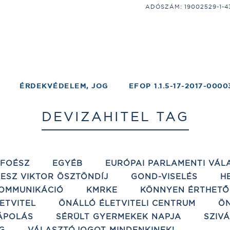
ADÓSZÁM: 19002529-1-43;
ÉRDEKVÉDELEM, JOG
EFOP 1.1.5-17-2017-0000
DEVIZAHITEL TAG
ÉFOÉSZ
EGYÉB
EURÓPAI PARLAMENTI VÁL
ESZ VIKTOR ÖSZTÖNDÍJ
GOND-VISELÉS
H
OMMUNIKÁCIÓ
KMRKE
KÖNNYEN ÉRTHETŐ
ETVITEL
ÖNÁLLÓ ÉLETVITELI CENTRUM
ÖN
ÁPOLÁS
SÉRÜLT GYERMEKEK NAPJA
SZIV
G
VÁLASZTÓJOGOT MINDENKINEK!