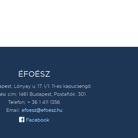
ÉFOÉSZ
pest, Lónyay u. 17. I/1. 11-es kapucsengő
ési cím: 1461 Budapest, Postafiók: 301
Telefon: + 36 1 411 1356
Email:
efoesz@efoesz.hu
Facebook