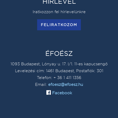
HÍRLEVÉL
Iratkozzon fel hírlevelünkre
FELIRATKOZOM
ÉFOÉSZ
1093 Budapest, Lónyay u. 17. I/1. 11-es kapucsengő
Levelezési cím: 1461 Budapest, Postafiók: 301
Telefon: + 36 1 411 1356
Email:
efoesz@efoesz.hu
Facebook