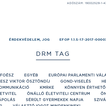
ADÓSZÁM: 19002529-1-43;
ÉRDEKVÉDELEM, JOG
EFOP 1.1.5-17-2017-0000
DRM TAG
ÉFOÉSZ
EGYÉB
EURÓPAI PARLAMENTI VÁL
ESZ VIKTOR ÖSZTÖNDÍJ
GOND-VISELÉS
H
OMMUNIKÁCIÓ
KMRKE
KÖNNYEN ÉRTHETŐ
ETVITEL
ÖNÁLLÓ ÉLETVITELI CENTRUM
ÖN
ÁPOLÁS
SÉRÜLT GYERMEKEK NAPJA
SZIV
G
VÁLASZTÓJOGOT MINDENKINEK!