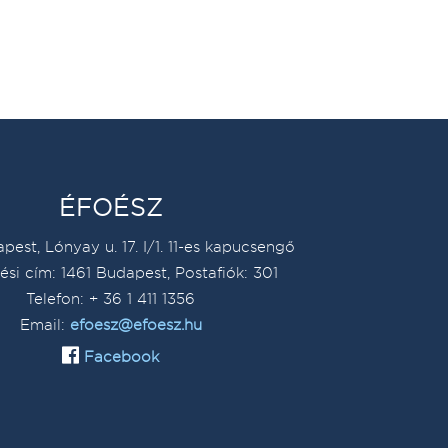
ÉFOÉSZ
pest, Lónyay u. 17. I/1. 11-es kapucsengő
ési cím: 1461 Budapest, Postafiók: 301
Telefon: + 36 1 411 1356
Email:
efoesz@efoesz.hu
Facebook