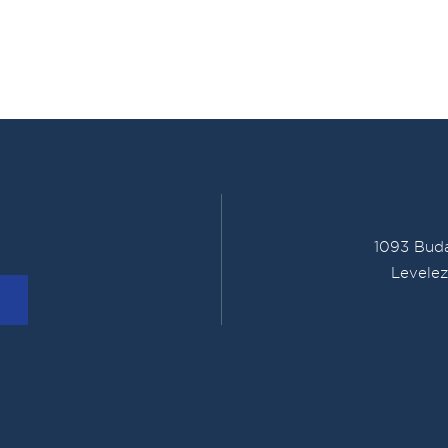
1093 Buda
Levelez