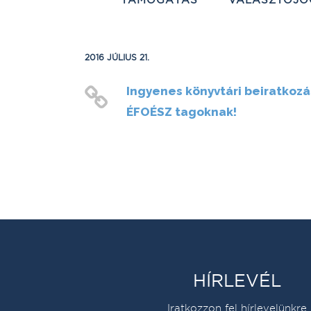
2016 JÚLIUS 21.
Ingyenes könyvtári beiratkozá
ÉFOÉSZ tagoknak!
HÍRLEVÉL
Iratkozzon fel hírlevelünkre