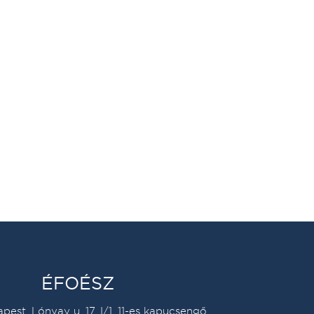
ÉFOÉSZ
pest, Lónyay u. 17. I/1. 11-es kapucsengő