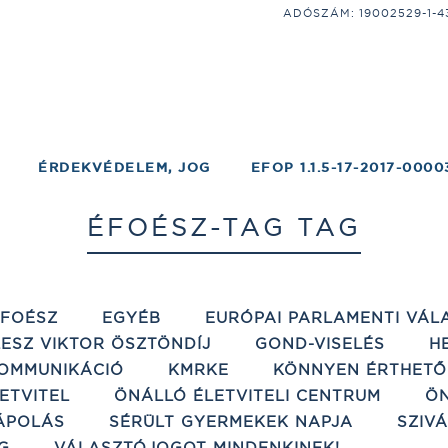
ADÓSZÁM: 19002529-1-43;
ÉRDEKVÉDELEM, JOG
EFOP 1.1.5-17-2017-0000
ÉFOÉSZ-TAG TAG
ÉFOÉSZ
EGYÉB
EURÓPAI PARLAMENTI VÁL
ESZ VIKTOR ÖSZTÖNDÍJ
GOND-VISELÉS
H
OMMUNIKÁCIÓ
KMRKE
KÖNNYEN ÉRTHETŐ
ETVITEL
ÖNÁLLÓ ÉLETVITELI CENTRUM
ÖN
ÁPOLÁS
SÉRÜLT GYERMEKEK NAPJA
SZIV
G
VÁLASZTÓJOGOT MINDENKINEK!