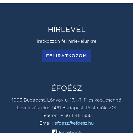
HÍRLEVÉL
Iratkozzon fel hírlevelünkre
FELIRATKOZOM
ÉFOÉSZ
1093 Budapest, Lónyay u. 17. I/1. 11-es kapucsengő
Levelezési cím: 1461 Budapest, Postafiók: 301
Telefon: + 36 1 411 1356
Email:
efoesz@efoesz.hu
Facebook