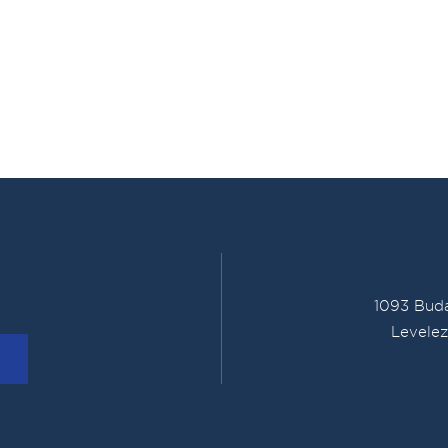
1093 Buda
Levelez