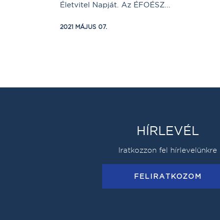
Életvitel Napját. Az ÉFOÉSZ...
2021 MÁJUS 07.
HÍRLEVÉL
Iratkozzon fel hírlevelünkre
FELIRATKOZOM