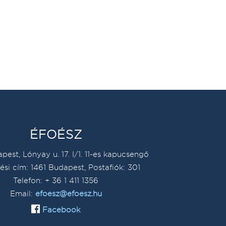
ÉFOÉSZ
pest, Lónyay u. 17. I/1. 11-es kapucsengő
ési cím: 1461 Budapest, Postafiók: 301
Telefon: + 36 1 411 1356
Email:
efoesz@efoesz.hu
Facebook