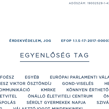
ADÓSZÁM: 19002529-1-43;
ÉRDEKVÉDELEM, JOG
EFOP 1.1.5-17-2017-0000
EGYENLŐSÉG TAG
ÉFOÉSZ
EGYÉB
EURÓPAI PARLAMENTI VÁL
ESZ VIKTOR ÖSZTÖNDÍJ
GOND-VISELÉS
H
OMMUNIKÁCIÓ
KMRKE
KÖNNYEN ÉRTHETŐ
ETVITEL
ÖNÁLLÓ ÉLETVITELI CENTRUM
ÖN
ÁPOLÁS
SÉRÜLT GYERMEKEK NAPJA
SZIV
G
VÁLASZTÓJOGOT MINDENKINEK!