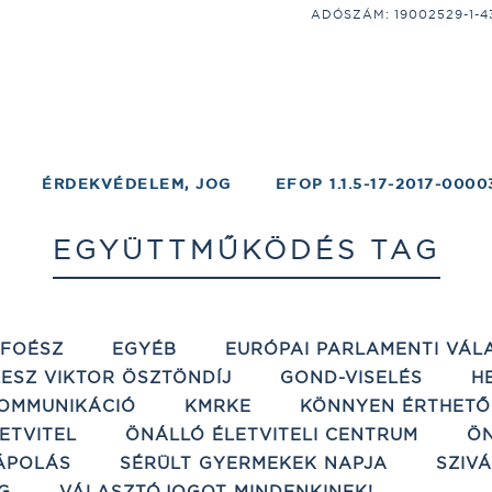
ADÓSZÁM: 19002529-1-43;
ÉRDEKVÉDELEM, JOG
EFOP 1.1.5-17-2017-0000
EGYÜTTMŰKÖDÉS TAG
ÉFOÉSZ
EGYÉB
EURÓPAI PARLAMENTI VÁL
ESZ VIKTOR ÖSZTÖNDÍJ
GOND-VISELÉS
H
OMMUNIKÁCIÓ
KMRKE
KÖNNYEN ÉRTHETŐ
ETVITEL
ÖNÁLLÓ ÉLETVITELI CENTRUM
ÖN
ÁPOLÁS
SÉRÜLT GYERMEKEK NAPJA
SZIV
G
VÁLASZTÓJOGOT MINDENKINEK!