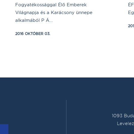
Fogyatékossággal Élő Emberek
ÉF
Világnapja és a Karácsony ünnepe
Eg
alkalmából P Á...
20
2016 OKTÓBER 03.
1093 Buda
Levelez