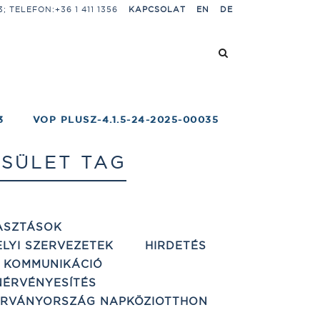
 TELEFON:+36 1 411 1356
KAPCSOLAT
EN
DE
3
VOP PLUSZ-4.1.5-24-2025-00035
SÜLET TAG
ASZTÁSOK
ELYI SZERVEZETEK
HIRDETÉS
 KOMMUNIKÁCIÓ
ÉRVÉNYESÍTÉS
ÁRVÁNYORSZÁG NAPKÖZIOTTHON