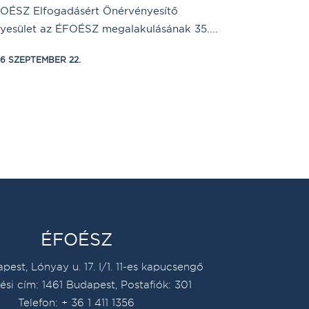
OÉSZ Elfogadásért Önérvényesítő
yesület az ÉFOÉSZ megalakulásának 35....
16 SZEPTEMBER 22.
ÉFOÉSZ
pest, Lónyay u. 17. I/1. 11-es kapucsengő
ési cím: 1461 Budapest, Postafiók: 301
Telefon: + 36 1 411 1356