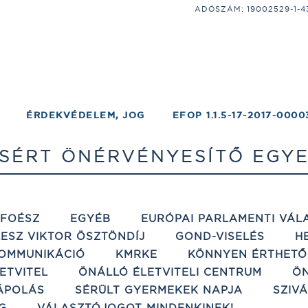
ADÓSZÁM: 19002529-1-43;
ÉRDEKVÉDELEM, JOG
EFOP 1.1.5-17-2017-0000
SÉRT ÖNÉRVÉNYESÍTŐ EGYE
ÉFOÉSZ
EGYÉB
EURÓPAI PARLAMENTI VÁL
ESZ VIKTOR ÖSZTÖNDÍJ
GOND-VISELÉS
H
OMMUNIKÁCIÓ
KMRKE
KÖNNYEN ÉRTHETŐ
ETVITEL
ÖNÁLLÓ ÉLETVITELI CENTRUM
ÖN
ÁPOLÁS
SÉRÜLT GYERMEKEK NAPJA
SZIV
G
VÁLASZTÓJOGOT MINDENKINEK!