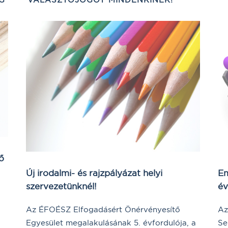
ő
Új irodalmi- és rajzpályázat helyi
Em
szervezetünknél!
év
–
Az ÉFOÉSZ Elfogadásért Önérvényesítő
Az
Egyesület megalakulásának 5. évfordulója, a
Se