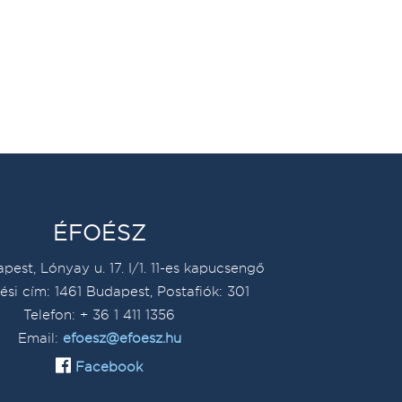
ÉFOÉSZ
pest, Lónyay u. 17. I/1. 11-es kapucsengő
ési cím: 1461 Budapest, Postafiók: 301
Telefon: + 36 1 411 1356
Email:
efoesz@efoesz.hu
Facebook