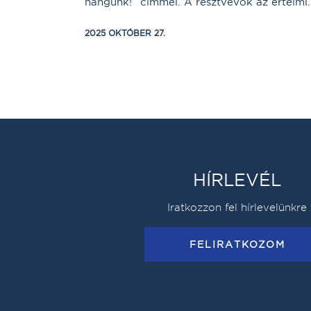
hangunk!” címmel. A résztvevők az értelmi..
2025 OKTÓBER 27.
HÍRLEVÉL
Iratkozzon fel hírlevelünkre
FELIRATKOZOM