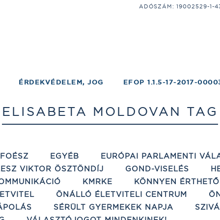
ADÓSZÁM: 19002529-1-43;
ÉRDEKVÉDELEM, JOG
EFOP 1.1.5-17-2017-0000
ELISABETA MOLDOVAN TAG
ÉFOÉSZ
EGYÉB
EURÓPAI PARLAMENTI VÁL
ESZ VIKTOR ÖSZTÖNDÍJ
GOND-VISELÉS
H
OMMUNIKÁCIÓ
KMRKE
KÖNNYEN ÉRTHETŐ
ETVITEL
ÖNÁLLÓ ÉLETVITELI CENTRUM
ÖN
ÁPOLÁS
SÉRÜLT GYERMEKEK NAPJA
SZIV
G
VÁLASZTÓJOGOT MINDENKINEK!