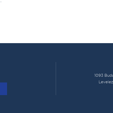
.
1093 Buda
Levelez